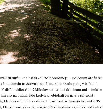
ali tú dlhšiu (po asfaltke), no pohodlnejšiu. Po celom areáli sú
oboznamujú návštevníkov s históriou hradu (sú aj v češtine).
. V diaľke vidieť český Mikulov so svojimi dominantami, zámkom
miesto na piknik, kde kedysi prebiehali turnaje a slávnosti.
dí, ktorí si sem radi zájdu vychutnať pohár tunajšieho vínka. Tí
 ktorou sme sa vydali naspäť. Cestou domov sme sa zastavili v