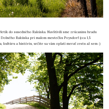
výletík do susedného Rakúska. Navštívili sme zrúcaninu hradu
ti Dolného Rakúska pri malom mestečku Poysdorf (cca 1,5
 kultúru a históriu, určite sa vám oplatí merať cestu až sem :)