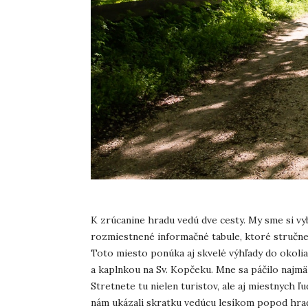
K zrúcanine hradu vedú dve cesty. My sme si vybr
rozmiestnené informačné tabule, ktoré stručne 
Toto miesto ponúka aj skvelé výhľady do okolia
a kaplnkou na Sv. Kopčeku. Mne sa páčilo najmä 
Stretnete tu nielen turistov, ale aj miestnych ľu
nám ukázali skratku vedúcu lesíkom popod hrad,