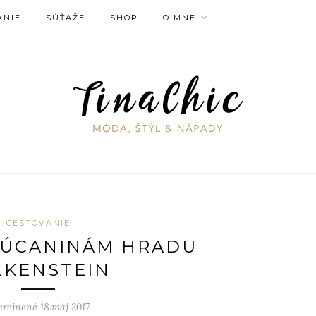
ANIE
SÚŤAŽE
SHOP
O MNE
CESTOVANIE
RÚCANINÁM HRADU
LKENSTEIN
erejnené 18.máj 2017