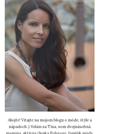
Ahojte! Vitajte na mojom blogu o móde, štýle a
nápadoch :) Volám sa Tina, som dvojnásobná
mamina, aktívna členka Polyvore, fanúšik módy,