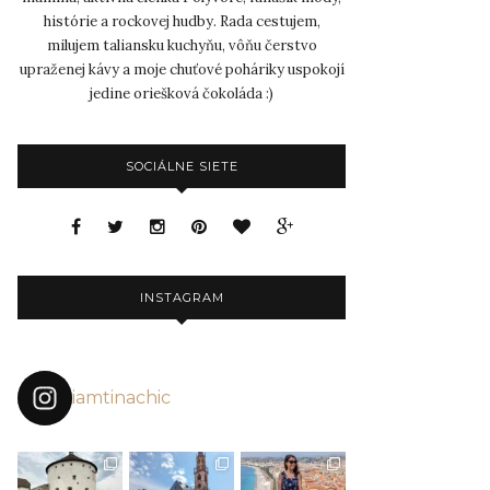
histórie a rockovej hudby. Rada cestujem,
milujem taliansku kuchyňu, vôňu čerstvo
upraženej kávy a moje chuťové poháriky uspokojí
jedine oriešková čokoláda :)
SOCIÁLNE SIETE
INSTAGRAM
iamtinachic