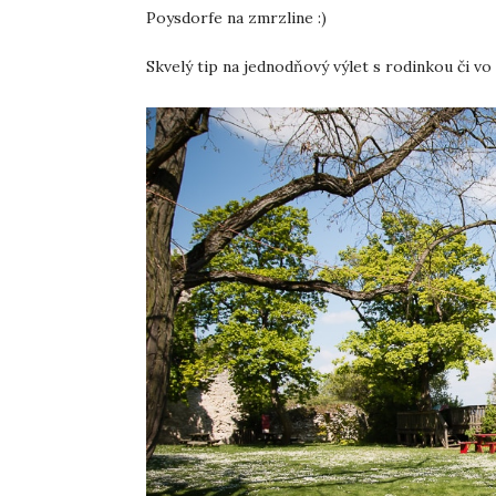
Poysdorfe na zmrzline :)
Skvelý tip na jednodňový výlet s rodinkou či vo 