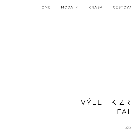
HOME
MÓDA
KRÁSA
CESTOV
VÝLET K Z
FA
Zv