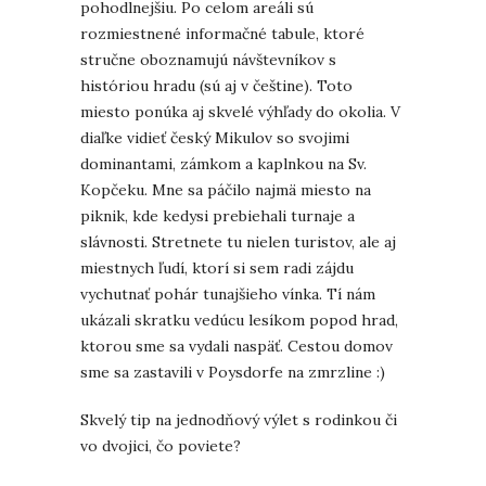
pohodlnejšiu. Po celom areáli sú
rozmiestnené informačné tabule, ktoré
stručne oboznamujú návštevníkov s
históriou hradu (sú aj v češtine). Toto
miesto ponúka aj skvelé výhľady do okolia. V
diaľke vidieť český Mikulov so svojimi
dominantami, zámkom a kaplnkou na Sv.
Kopčeku. Mne sa páčilo najmä miesto na
piknik, kde kedysi prebiehali turnaje a
slávnosti. Stretnete tu nielen turistov, ale aj
miestnych ľudí, ktorí si sem radi zájdu
vychutnať pohár tunajšieho vínka. Tí nám
ukázali skratku vedúcu lesíkom popod hrad,
ktorou sme sa vydali naspäť. Cestou domov
sme sa zastavili v Poysdorfe na zmrzline :)
Skvelý tip na jednodňový výlet s rodinkou či
vo dvojici, čo poviete?