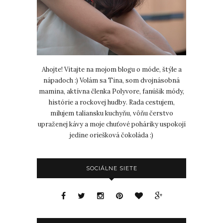
Ahojte! Vitajte na mojom blogu o móde, štýle a
nápadoch :) Volám sa Tina, som dvojnásobná
mamina, aktívna členka Polyvore, fanúšik módy,
histórie a rockovej hudby. Rada cestujem,
milujem taliansku kuchyňu, vôňu čerstvo
upraženej kávy a moje chuťové poháriky uspokojí
jedine oriešková čokoláda :)
SOCIÁLNE SIETE