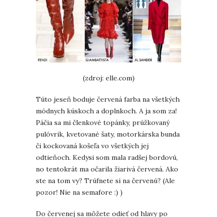
(zdroj: elle.com)
Túto jeseň boduje červená farba na všetkých
módnych kúskoch a doplnkoch. A ja som za!
Páčia sa mi členkové topánky, prúžkovaný
pulóvrik, kvetované šaty, motorkárska bunda
či kockovaná košeľa vo všetkých jej
odtieňoch. Kedysi som mala radšej bordovú,
no tentokrát ma očarila žiarivá červená. Ako
ste na tom vy? Trúfnete si na červenú? (Ale
pozor! Nie na semafore :) )
Do červenej sa môžete odieť od hlavy po