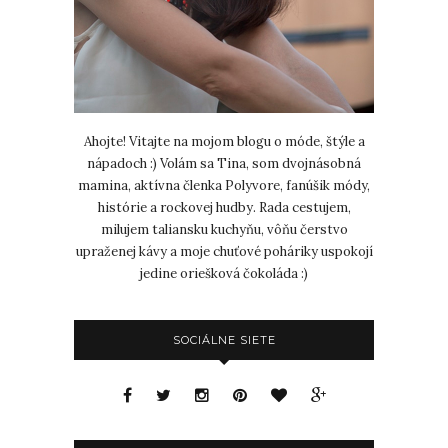
Ahojte! Vitajte na mojom blogu o móde, štýle a
nápadoch :) Volám sa Tina, som dvojnásobná
mamina, aktívna členka Polyvore, fanúšik módy,
histórie a rockovej hudby. Rada cestujem,
milujem taliansku kuchyňu, vôňu čerstvo
upraženej kávy a moje chuťové poháriky uspokojí
jedine oriešková čokoláda :)
SOCIÁLNE SIETE