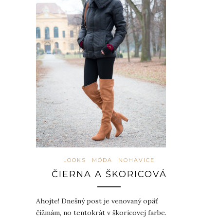
LOOKS
MÓDA
NOHAVICE
ČIERNA A ŠKORICOVÁ
Ahojte! Dnešný post je venovaný opäť
čižmám, no tentokrát v škoricovej farbe.