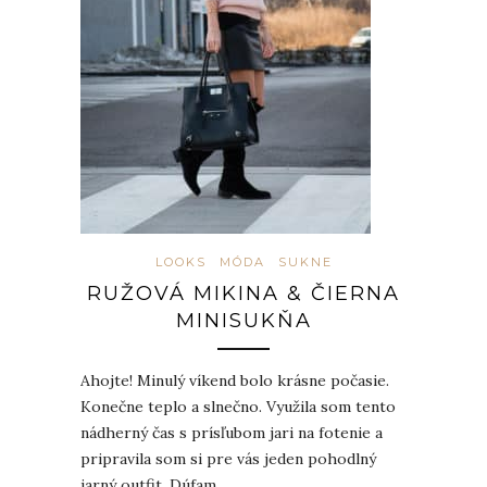
LOOKS
MÓDA
SUKNE
RUŽOVÁ MIKINA & ČIERNA
MINISUKŇA
Ahojte! Minulý víkend bolo krásne počasie.
Konečne teplo a slnečno. Využila som tento
nádherný čas s prísľubom jari na fotenie a
pripravila som si pre vás jeden pohodlný
jarný outfit. Dúfam,…