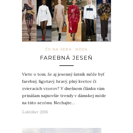
ČO NA SEBA
MÓDA
FAREBNÁ JESEŇ
Viete o tom, že aj jesenný šatník môže byť
farebný, ligotavý, hravý, plný kvetov či
zvieracích vzorov? V dnešnom článku vám
prinášam najnovšie trendy v dámskej móde
na túto sezónu. Nechajte…
5.október 2016