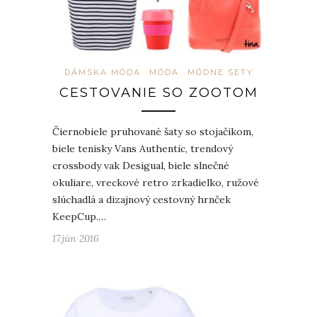
DÁMSKA MÓDA
MÓDA
MÓDNE SETY
CESTOVANIE SO ZOOTOM
Čiernobiele pruhované šaty so stojačikom,
biele tenisky Vans Authentic, trendový
crossbody vak Desigual, biele slnečné
okuliare, vreckové retro zrkadielko, ružové
slúchadlá a dizajnový cestovný hrnček
KeepCup.…
17.jún 2016