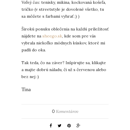
Voľný čas:
tenisky, mikina, kockovaná košeľa,
tričko (v streetstyle je dovolené všetko, tu
sa môžete s farbami vyhrať ;) )
Širokú ponuku oblečenia na každú príležitosť
nájdete na
sheego.sk
, kde som pre vás
vybrala niekoľko módnych kúskov, ktoré mi
padli do oka.
Tak teda, čo na záver? Inšpirujte sa, klikajte
a majte dobrú náladu, či už s červenou alebo
bez nej :)
Tina
0
Komentárov