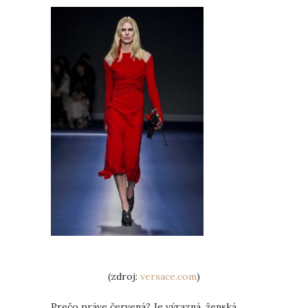
(zdroj:
versace.com
)
Prečo práve červená? Je výrazná, ženská,