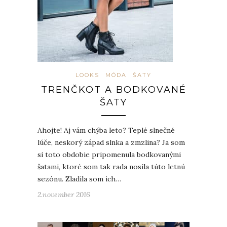
LOOKS
MÓDA
ŠATY
TRENČKOT A BODKOVANÉ
ŠATY
Ahojte! Aj vám chýba leto? Teplé slnečné
lúče, neskorý západ slnka a zmzlina? Ja som
si toto obdobie pripomenula bodkovanými
šatami, ktoré som tak rada nosila túto letnú
sezónu. Zladila som ich…
2.november 2016