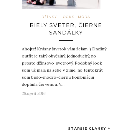
DŽÍNSY
LOOKS
MÓDA
BIELY SVETER, ČIERNE
SANDÁLKY
Ahojte! Krásny štvrtok vám želám :) Dnešný
outfit je taký obyčajný, jednoduchý, no
proste džínsovo-svetrový. Podobný look
som už mala na sebe v zime, no tentokrát
som bielo-modro-čiernu kombináciu
doplnila červenou. V…
28.apríl 2016
STARŠIE ČLÁNKY