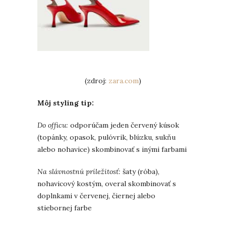
(zdroj:
zara.com
)
Môj styling tip:
Do officu:
odporúčam jeden červený kúsok
(topánky, opasok, pulóvrik, blúzku, sukňu
alebo nohavice) skombinovať s inými farbami
Na slávnostnú príležitosť:
šaty (róba),
nohavicový kostým, overal skombinovať s
doplnkami v červenej, čiernej alebo
stiebornej farbe