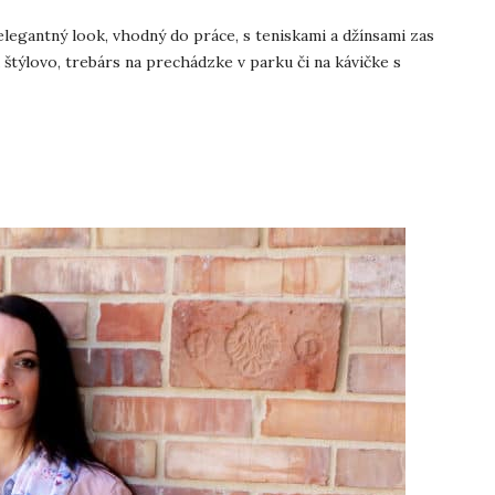
 elegantný look, vhodný do práce, s teniskami a džínsami zas
štýlovo, trebárs na prechádzke v parku či na kávičke s