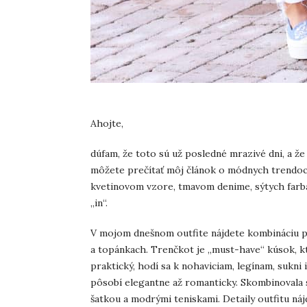
Ahojte,
dúfam, že toto sú už posledné mrazivé dni, a že
môžete prečítať môj článok o módnych trendoch
kvetinovom vzore, tmavom denime, sýtych farbác
„in“.
V mojom dnešnom outfite nájdete kombináciu p
a topánkach. Trenčkot je „must-have“ kúsok, kt
praktický, hodí sa k nohaviciam, legínam, sukni 
pôsobí elegantne až romanticky. Skombinovala 
šatkou a modrými teniskami. Detaily outfitu ná