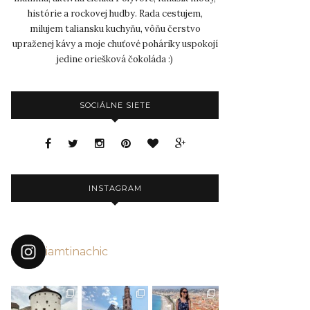
histórie a rockovej hudby. Rada cestujem,
milujem taliansku kuchyňu, vôňu čerstvo
upraženej kávy a moje chuťové poháriky uspokojí
jedine oriešková čokoláda :)
SOCIÁLNE SIETE
INSTAGRAM
iamtinachic