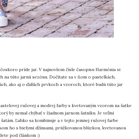
 čoskoro príde jar. V najnovšom čísle časopisu Harmónia si
 na túto jarnú sezónu. Dočítate sa v ňom o pastelkách,
h, ako aj o ďalších prvkoch a vzoroch, ktoré budú túto jar
astelovej ružovej a modrej farby s kvetovaným vzorom na šatke
orý by nemal chýbať v žiadnom jarnom šatníku. Je veľmi
i šatám. Ľahko sa kombinuje a v tejto jemnej ružovej farbe
som ho s bielymi džínsami, prúžkovanou blúzkou, kvetovanou
jdete pod článkom :)