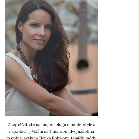
Ahojte! Vitajte na mojom blogu o móde, štýle a
nápadoch :) Volám sa Tina, som dvojnásobná
mamina, aktívna členka Polyvore, fanúšik módy,