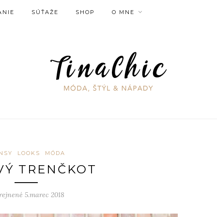
ANIE
SÚŤAŽE
SHOP
O MNE
NSY
LOOKS
MÓDA
VÝ TRENČKOT
rejnené 5.marec 2018