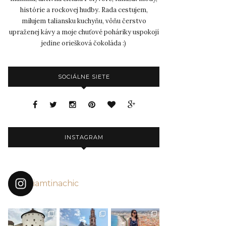
histórie a rockovej hudby. Rada cestujem,
milujem taliansku kuchyňu, vôňu čerstvo
upraženej kávy a moje chuťové poháriky uspokojí
jedine oriešková čokoláda :)
SOCIÁLNE SIETE
INSTAGRAM
iamtinachic