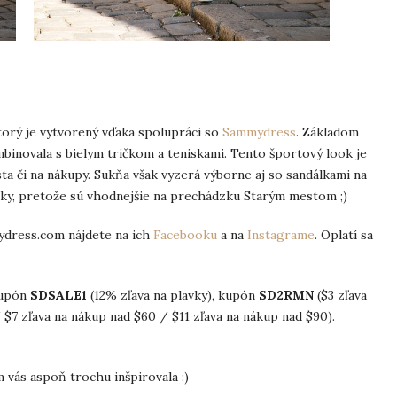
torý je vytvorený vďaka spolupráci so
Sammydress
. Základom
binovala s bielym tričkom a teniskami. Tento športový look je
a či na nákupy. Sukňa však vyzerá výborne aj so sandálkami na
ky, pretože sú vhodnejšie na prechádzku Starým mestom ;)
mydress.com nájdete na ich
Facebooku
a na
Instagrame
. Oplatí sa
kupón
SDSALE1
(12% zľava na plavky), kupón
SD2RMN
($3 zľava
 $7 zľava na nákup nad $60 / $11 zľava na nákup nad $90).
 vás aspoň trochu inšpirovala :)