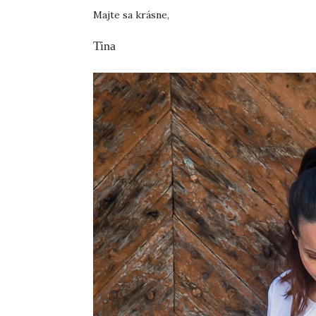
Majte sa krásne,
Tina