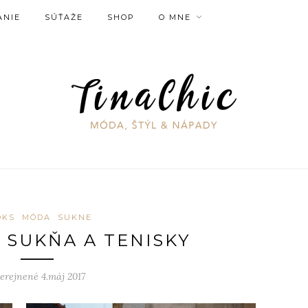
ANIE
SÚŤAŽE
SHOP
O MNE
OKS
MÓDA
SUKNE
 SUKŇA A TENISKY
erejnené 4.máj 2017