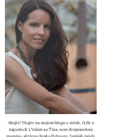
Ahojte! Vitajte na mojom blogu o móde, štýle a
nápadoch :) Volám sa Tina, som dvojnásobná
mamina, aktívna členka Polyvore, fanúšik módy,