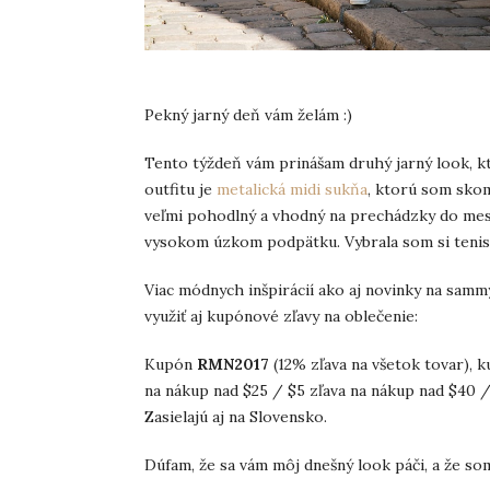
Pekný jarný deň vám želám :)
Tento týždeň vám prinášam druhý jarný look, k
outfitu je
metalická midi sukňa
, ktorú som skom
veľmi pohodlný a vhodný na prechádzky do mest
vysokom úzkom podpätku. Vybrala som si tenis
Viac módnych inšpirácií ako aj novinky na sam
využiť aj kupónové zľavy na oblečenie:
Kupón
RMN2017
(12% zľava na všetok tovar), 
na nákup nad $25 / $5 zľava na nákup nad $40 /
Zasielajú aj na Slovensko.
Dúfam, že sa vám môj dnešný look páči, a že som