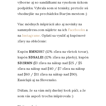
výborne aj so sandálkami na vysokom úzkom
podpätku. Vybrala som si tenisky, pretože sú
vhodnejšie na prechádzku Starým mestom ;)
Viac módnych inšpirácií ako aj novinky na
sammydress.com nájdete na ich
Facebooku
a
na
Instagrame
. Oplatí sa využiť aj kupónové
zľavy na oblečenie:
Kupón
RMN2017
(12% zľava na všetok tovar),
kupón
SDSALE1
(12% zľava na plavky), kupón
SD2RMN
($3 zľava na nákup nad $25 / $5
zľava na nákup nad $40 / $7 zľava na nákup
nad $60 / $11 zľava na nákup nad $90).
Zasielajú aj na Slovensko.
Dúfam, že sa vám môj dnešný look páči, a že
som vás aspoň trochu inšpirovala :)