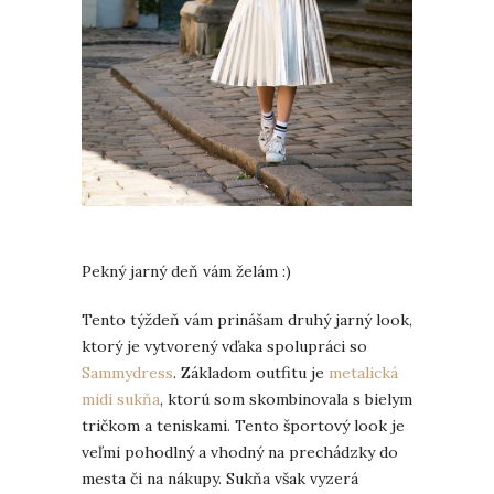
Pekný jarný deň vám želám :)
Tento týždeň vám prinášam druhý jarný look,
ktorý je vytvorený vďaka spolupráci so
Sammydress
. Základom outfitu je
metalická
midi sukňa
, ktorú som skombinovala s bielym
tričkom a teniskami. Tento športový look je
veľmi pohodlný a vhodný na prechádzky do
mesta či na nákupy. Sukňa však vyzerá