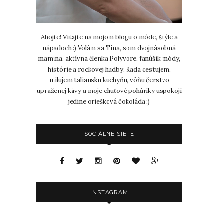
Ahojte! Vitajte na mojom blogu o móde, štýle a
nápadoch :) Volám sa Tina, som dvojnásobná
mamina, aktívna členka Polyvore, fanúšik módy,
histórie a rockovej hudby. Rada cestujem,
milujem taliansku kuchyňu, vôňu čerstvo
upraženej kávy a moje chuťové poháriky uspokojí
jedine oriešková čokoláda :)
SOCIÁLNE SIETE
INSTAGRAM