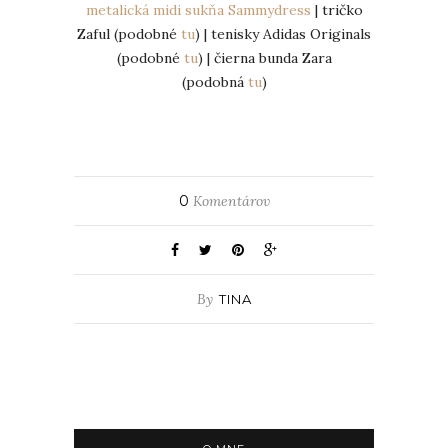
metalická midi sukňa Sammydress
| tričko
Zaful (podobné
tu
) | tenisky Adidas Originals
(podobné
tu
) | čierna bunda Zara
(podobná
tu
)
0
Komentárov
By
TINA