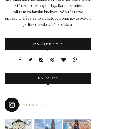
histórie a rockovej hudby. Rada cestujem,
milujem taliansku kuchyňu, vôňu čerstvo
upraženej kávy a moje chuťové poháriky uspokojí
jedine oriešková čokoláda :)
SOCIÁLNE SIETE
INSTAGRAM
iamtinachic