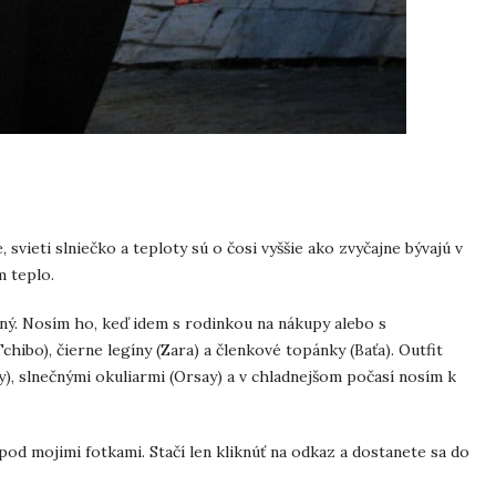
 svieti slniečko a teploty sú o čosi vyššie ako zvyčajne bývajú v
m teplo.
ný. Nosím ho, keď idem s rodinkou na nákupy alebo s
chibo), čierne legíny (Zara) a členkové topánky (Baťa). Outfit
), slnečnými okuliarmi (Orsay) a v chladnejšom počasí nosím k
pod mojimi fotkami. Stačí len kliknúť na odkaz a dostanete sa do