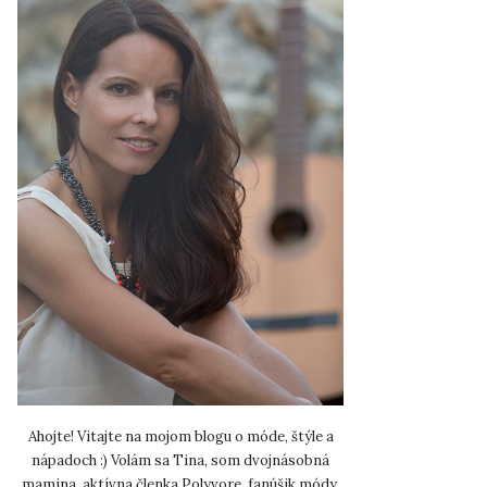
Ahojte! Vitajte na mojom blogu o móde, štýle a
nápadoch :) Volám sa Tina, som dvojnásobná
mamina, aktívna členka Polyvore, fanúšik módy,