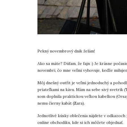
Pekný novembrový dník želám!
Ako sa máte? Dúfam, že fajn :) Je krásne počasie,
novembri, čo mne veľmi vyhovuje, keďže miluje
Môj dnešný outfit je veľmi jednoduchý a pohodl
priateľkami na kávu. Mám na sebe sivý svetrík (T
som doplnila praktickou veľkou kabelkou (Orsay
nemu čierny kabát (Zara).
Jednotlivé kúsky oblečenia nájdete v odkazoch 
online obchodíku, kde si ich môžete objednať.