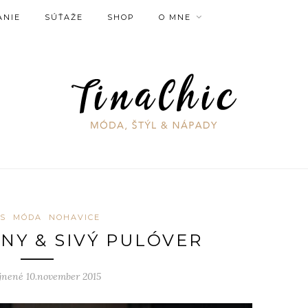
ANIE
SÚŤAŽE
SHOP
O MNE
S
MÓDA
NOHAVICE
ÍNY & SIVÝ PULÓVER
jnené 10.november 2015