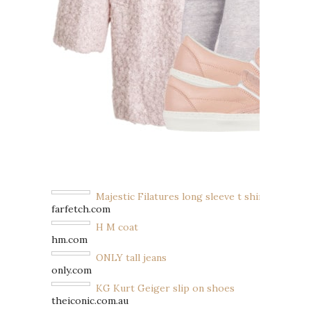
Majestic Filatures long sleeve t shirt
farfetch.com
H M coat
hm.com
ONLY tall jeans
only.com
KG Kurt Geiger slip on shoes
theiconic.com.au