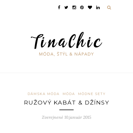
DÁMSKA MÓDA
MÓDA
MÓDNE SETY
RUŽOVÝ KABÁT & DŽÍNSY
Zverejnené 10.január 2015