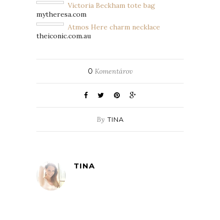
Victoria Beckham tote bag
mytheresa.com
Atmos Here charm necklace
theiconic.com.au
0
Komentárov
By
TINA
TINA