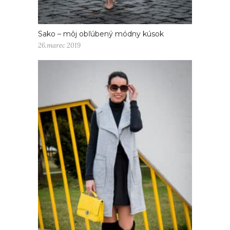
Sako – môj obľúbený módny kúsok
26.marec 2019