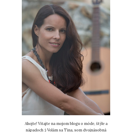
Ahojte! Vitajte na mojom blogu o móde, štýle a
nápadoch :) Volám sa Tina, som dvojnásobná