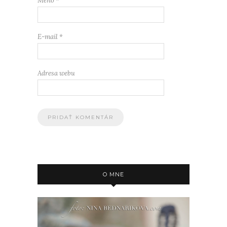
Meno
*
E-mail
*
Adresa webu
O MNE