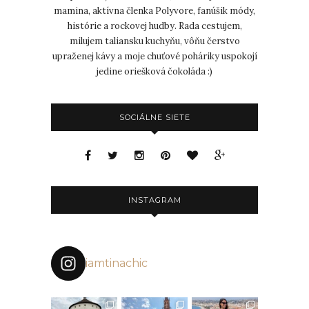
mamina, aktívna členka Polyvore, fanúšik módy,
histórie a rockovej hudby. Rada cestujem,
milujem taliansku kuchyňu, vôňu čerstvo
upraženej kávy a moje chuťové poháriky uspokojí
jedine oriešková čokoláda :)
SOCIÁLNE SIETE
INSTAGRAM
iamtinachic