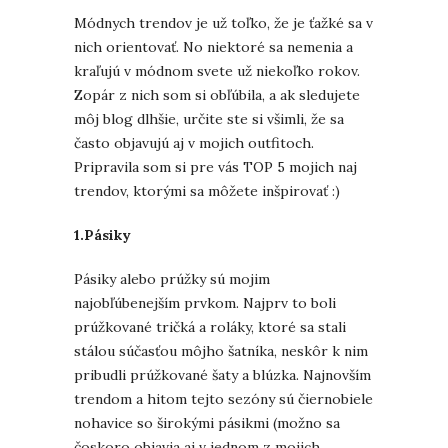
Módnych trendov je už toľko, že je ťažké sa v
nich orientovať. No niektoré sa nemenia a
kraľujú v módnom svete už niekoľko rokov.
Zopár z nich som si obľúbila, a ak sledujete
môj blog dlhšie, určite ste si všimli, že sa
často objavujú aj v mojich outfitoch.
Pripravila som si pre vás TOP 5 mojich naj
trendov, ktorými sa môžete inšpirovať :)
1.Pásiky
Pásiky alebo prúžky sú mojim
najobľúbenejším prvkom. Najprv to boli
prúžkované tričká a roláky, ktoré sa stali
stálou súčasťou môjho šatníka, neskôr k nim
pribudli prúžkované šaty a blúzka. Najnovším
trendom a hitom tejto sezóny sú čiernobiele
nohavice so širokými pásikmi (možno sa
čoskoro objavia aj v jednom z mojich