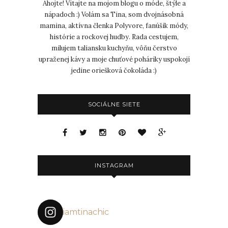
Ahojte! Vitajte na mojom blogu o móde, štýle a
nápadoch :) Volám sa Tina, som dvojnásobná
mamina, aktívna členka Polyvore, fanúšik módy,
histórie a rockovej hudby. Rada cestujem,
milujem taliansku kuchyňu, vôňu čerstvo
upraženej kávy a moje chuťové poháriky uspokojí
jedine oriešková čokoláda :)
SOCIÁLNE SIETE
INSTAGRAM
iamtinachic