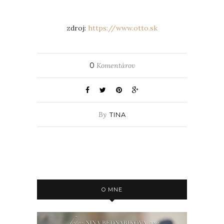
zdroj:
https://www.otto.sk
0
Komentárov
By
TINA
O MNE