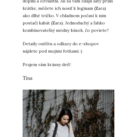
doplní a ozvláštni. Ak sa vám zdajú šaty príliš
krátke, môžete ich nosiť k legínam (Zara)
ako dlhé tričko. V chladnom počasí k nim
postačí kabát (Zara). Jednoduchý a ľahko
kombinovateľný módny kúsok, čo poviete?
Detaily outfitu a odkazy do e-shopov
nájdete pod mojimi fotkami :)
Prajem vám krásny deň!
Tina