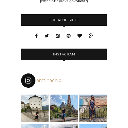
jedine oriešková čokoláda :)
SOCIÁLNE SIETE
INSTAGRAM
iamtinachic