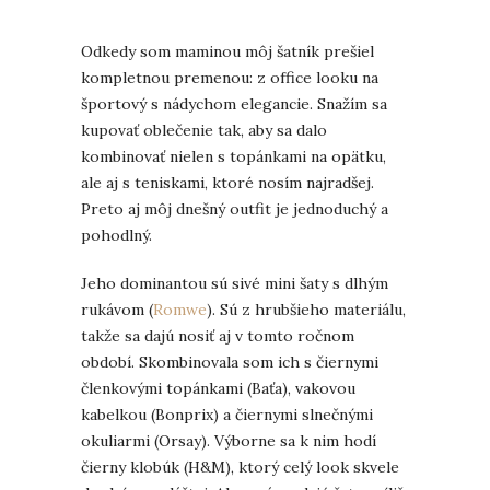
Odkedy som maminou môj šatník prešiel
kompletnou premenou: z office looku na
športový s nádychom elegancie. Snažím sa
kupovať oblečenie tak, aby sa dalo
kombinovať nielen s topánkami na opätku,
ale aj s teniskami, ktoré nosím najradšej.
Preto aj môj dnešný outfit je jednoduchý a
pohodlný.
Jeho dominantou sú sivé mini šaty s dlhým
rukávom (
Romwe
). Sú z hrubšieho materiálu,
takže sa dajú nosiť aj v tomto ročnom
období. Skombinovala som ich s čiernymi
členkovými topánkami (Baťa), vakovou
kabelkou (Bonprix) a čiernymi slnečnými
okuliarmi (Orsay). Výborne sa k nim hodí
čierny klobúk (H&M), ktorý celý look skvele