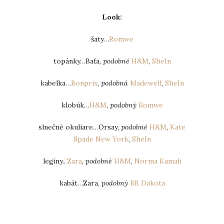
Look:
šaty…
Romwe
topánky…Baťa,
podobné
H&M
,
SheIn
kabelka…
Bonprix
,
podobná
Madewell
,
SheIn
klobúk…
H&M
,
podobný
Romwe
slnečné okuliare…Orsay,
podobné
H&M
,
Kate
Spade New York
,
SheIn
legíny..
.Zara
,
podobné
H&M
,
Norma Kamali
kabát…Zara,
podobný
BB Dakota