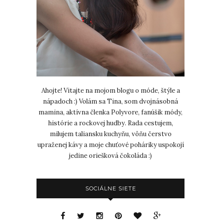
Ahojte! Vitajte na mojom blogu o móde, štýle a
nápadoch :) Volám sa Tina, som dvojnásobná
mamina, aktívna členka Polyvore, fanúšik módy,
histórie a rockovej hudby. Rada cestujem,
milujem taliansku kuchyňu, vôňu čerstvo
upraženej kávy a moje chuťové poháriky uspokojí
jedine oriešková čokoláda :)
SOCIÁLNE SIETE