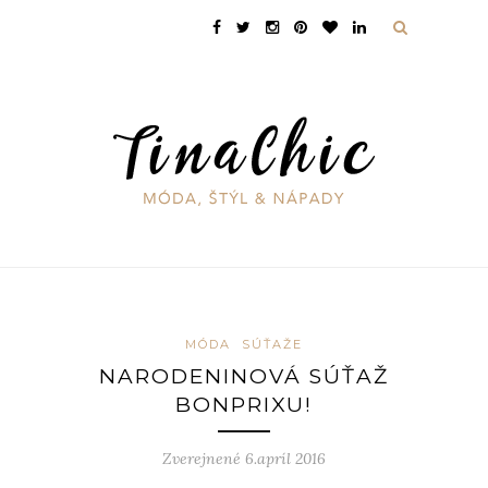
MÓDA
SÚŤAŽE
NARODENINOVÁ SÚŤAŽ
BONPRIXU!
Zverejnené 6.apríl 2016