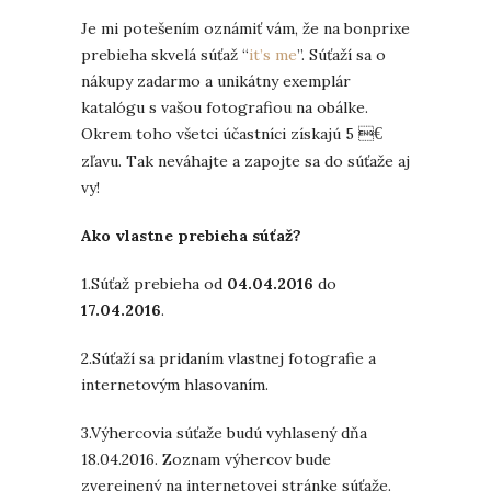
Je mi potešením oznámiť vám, že na bonprixe
prebieha skvelá súťaž “
it’s me
”. Súťaží sa o
nákupy zadarmo a unikátny exemplár
katalógu s vašou fotografiou na obálke.
Okrem toho všetci účastníci získajú 5 
€
zľavu. Tak neváhajte a zapojte sa do súťaže aj
vy!
Ako vlastne prebieha súťaž?
1.Súťaž prebieha od
04.04.2016
do
17.04.2016
.
2.Súťaží sa pridaním vlastnej fotografie a
internetovým hlasovaním.
3.Výhercovia súťaže budú vyhlasený dňa
18.04.2016. Zoznam výhercov bude
zverejnený na internetovej stránke súťaže.