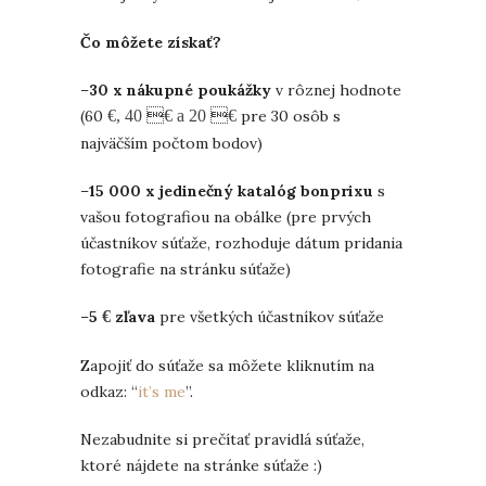
Čo môžete získať?
–
30 x nákupné poukážky
v rôznej hodnote
(60
€, 40 
€ a 20 
€
pre 30 osôb s
najväčším počtom bodov)
–
15 000 x jedinečný katalóg bonprixu
s
vašou fotografiou na obálke (pre prvých
účastníkov súťaže, rozhoduje dátum pridania
fotografie na stránku súťaže)
–
5
€
zľava
pre všetkých účastníkov súťaže
Zapojiť do súťaže sa môžete kliknutím na
odkaz: “
it’s me
”.
Nezabudnite si prečítať pravidlá súťaže,
ktoré nájdete na stránke súťaže :)