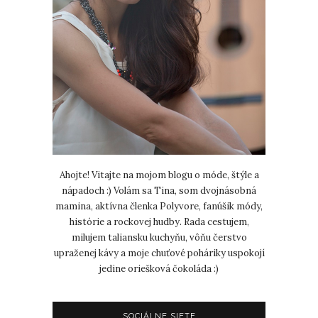
Ahojte! Vitajte na mojom blogu o móde, štýle a
nápadoch :) Volám sa Tina, som dvojnásobná
mamina, aktívna členka Polyvore, fanúšik módy,
histórie a rockovej hudby. Rada cestujem,
milujem taliansku kuchyňu, vôňu čerstvo
upraženej kávy a moje chuťové poháriky uspokojí
jedine oriešková čokoláda :)
SOCIÁLNE SIETE