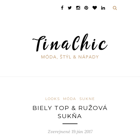
LOOKS
MÓDA
SUKNE
BIELY TOP & RUŽOVÁ
SUKŇA
Zverejnené 19.jún 2017