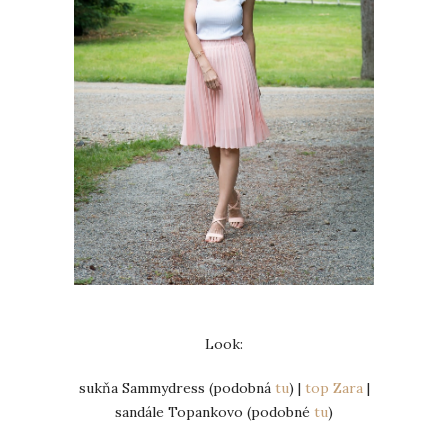
Look:
sukňa Sammydress (podobná
tu
) |
top Zara
|
sandále Topankovo (podobné
tu
)