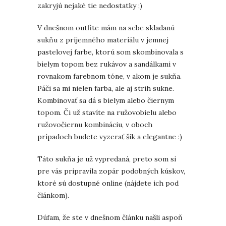
zakryjú nejaké tie nedostatky ;)
V dnešnom outfite mám na sebe skladanú
sukňu z príjemného materiálu v jemnej
pastelovej farbe, ktorú som skombinovala s
bielym topom bez rukávov a sandálkami v
rovnakom farebnom tóne, v akom je sukňa.
Páči sa mi nielen farba, ale aj strih sukne.
Kombinovať sa dá s bielym alebo čiernym
topom. Či už stavíte na ružovobielu alebo
ružovočiernu kombináciu, v oboch
prípadoch budete vyzerať šik a elegantne :)
Táto sukňa je už vypredaná, preto som si
pre vás pripravila zopár podobných kúskov,
ktoré sú dostupné online (nájdete ich pod
článkom).
Dúfam, že ste v dnešnom článku našli aspoň