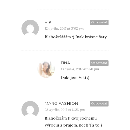
VIKI
Odpovedať
12 apríla, 2017 at 3:02 pm
Blahoželááám :) Inak krásne šaty
TINA
Odpovedať
13 apríla, 2017 at 9:41 pm
Dakujem Viki :)
MARGIFASHION
Odpovedať
23 apríla, 2017 at 11:23 pm
Blahoželám k dvojročnému
výročiu a prajem, nech Ťa to i