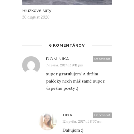
Blúzkové šaty
30.august 2020
6 KOMENTÁROV
DOMINIKA
Odpovedať
7 apríla, 2017 at 9:11 pm
super gratulujem! A držím
palčeky nech máš samé super,
úspešné posty :)
TINA
Odpovedať
12 apríla, 2017 at 8:37 am
Dakujem :)