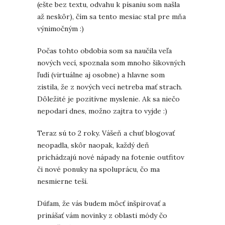
(ešte bez textu, odvahu k písaniu som našla
až neskôr), čím sa tento mesiac stal pre mňa
výnimočným :)
Počas tohto obdobia som sa naučila veľa
nových vecí, spoznala som mnoho šikovných
ľudí (virtuálne aj osobne) a hlavne som
zistila, že z nových vecí netreba mať strach.
Dôležité je pozitívne myslenie. Ak sa niečo
nepodarí dnes, možno zajtra to vyjde :)
Teraz sú to 2 roky. Vášeň a chuť blogovať
neopadla, skôr naopak, každý deň
prichádzajú nové nápady na fotenie outfitov
či nové ponuky na spoluprácu, čo ma
nesmierne teší.
Dúfam, že vás budem môcť inšpirovať a
prinášať vám novinky z oblasti módy čo