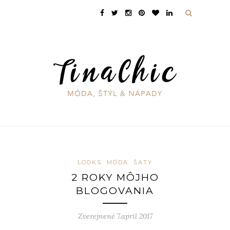
LOOKS
MÓDA
ŠATY
2 ROKY MÔJHO
BLOGOVANIA
Zverejnené 7.apríl 2017