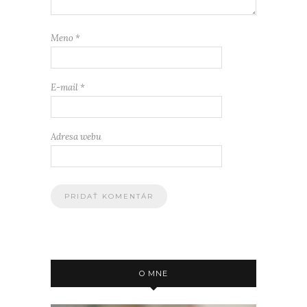
Meno
*
E-mail
*
Adresa webu
O MNE