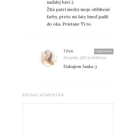
naďalej baví :)
Žltá patrí medzi moje obľúbené
farby, preto mi šaty hneď padli
do oka. Pristane Ti to.
TINA
Odpovedať
25 apríla, 2017 at 10:04 am
Dakujem Janka ;)
PRIDAJ KOMENTÁR