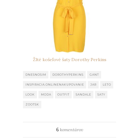
Žlté košeľové šaty Dorothy Perkins
DNESNOSIM
DOROTHYPERKINS
GANT
INSPIRACIA.ONLINENAKUPOVANIE
JAR
LETO
LOOK
MODA
OUTFIT
SANDALE
SATY
ZOOTSK
6
komentárov