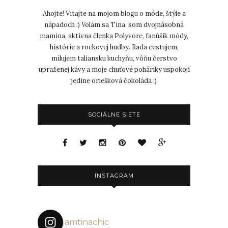
Ahojte! Vitajte na mojom blogu o móde, štýle a
nápadoch :) Volám sa Tina, som dvojnásobná
mamina, aktívna členka Polyvore, fanúšik módy,
histórie a rockovej hudby. Rada cestujem,
milujem taliansku kuchyňu, vôňu čerstvo
upraženej kávy a moje chuťové poháriky uspokojí
jedine oriešková čokoláda :)
SOCIÁLNE SIETE
INSTAGRAM
iamtinachic