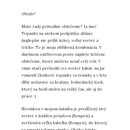
Ahojte!
Máte rady pohodlné oblečenie? Ja áno!
Topánky na nízkom podpätku, džínsy
(najlepšie nie príliš úzke), voľný sveter a
tričko. To je moja obľúbená kombinácia. V
dnešnom outfitovom poste nájdete ležérne
oblečenie, ktoré môžete nosiť celý rok. V
zime stačí prehodiť cez sveter kabát, na jar
vymeniť členkové topánky za tenisky a v lete
dlhé nohavice za kraťasy. Jednoduchý look,
ktorý sa hodí nielen na voľný čas, ale aj do
práce :)
Novinkou v mojom šatníku je predĺžený sivý
sveter s lesklou priadzou (Bonprix) a
svetlosivá veľká kabelka (Bonprix), do ktorej
sa zmestí takmer všetko. Obidva kúsky