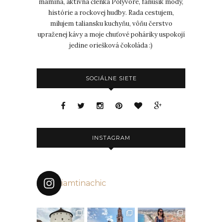
mamina, aktívna členka Polyvore, fanúšik módy,
histórie a rockovej hudby. Rada cestujem,
milujem taliansku kuchyňu, vôňu čerstvo
upraženej kávy a moje chuťové poháriky uspokojí
jedine oriešková čokoláda :)
SOCIÁLNE SIETE
INSTAGRAM
iamtinachic