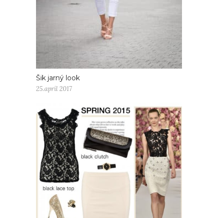
Šik jarný look
25.apríl 2017