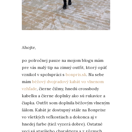
Ahojte,
po polročnej pauze na mojom blogu mám
pre vás malý tip na zimný outfit, ktorý opäť
vznikol v spolupráci s
bonprix.sk
. Na sebe
mám
béžový dvojradový kabát vo vlnenom
vzhľade
, čierne čižmy, hnedú crossbody
kabelku a čierne doplnky ako sú rukavice a
čiapka. Outfit som doplnila béžovým vlneným
šálom. Kabát je dostupný stále na Bonprixe
vo všetkých veľkostiach a dokonca aj v
hnedej farbe (tiež vyzerá dobre). Ostatné
veci sú staršieho charakteru a z rôznych