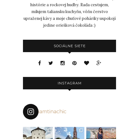
histórie a rockovej hudby. Rada cestujem,
milujem taliansku kuchyňu, vôňu čerstvo
upraženej kávy a moje chuťové poháriky uspokojí
jedine oriešková čokoláda :)
SOCIÁLNE SIETE
INSTAGRAM
iamtinachic