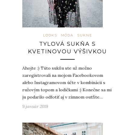
LOOKS
MÓDA
SUKNE
TYLOVÁ SUKŇA S
KVETINOVOU VÝŠIVKOU
Ahojte :) Túto sukňu ste už možno
zaregistrovali na mojom Facebookovom
alebo Instagramovom účte v kombinácii s
ružovým topom a lodičkami :) Konečne sa mi
ju podarilo odfotiť aj v zimnom outfite…
9.január 2019