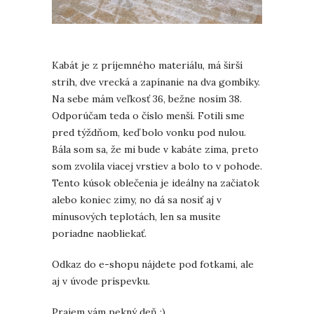
Kabát je z príjemného materiálu, má širší
strih, dve vrecká a zapínanie na dva gombíky.
Na sebe mám veľkosť 36, bežne nosím 38.
Odporúčam teda o číslo menší. Fotili sme
pred týždňom, keď bolo vonku pod nulou.
Bála som sa, že mi bude v kabáte zima, preto
som zvolila viacej vrstiev a bolo to v pohode.
Tento kúsok oblečenia je ideálny na začiatok
alebo koniec zimy, no dá sa nosiť aj v
mínusových teplotách, len sa musíte
poriadne naobliekať.
Odkaz do e-shopu nájdete pod fotkami, ale
aj v úvode príspevku.
Prajem vám pekný deň :)