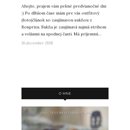
Ahojte, prajem vám pekné predvianočné dni
:) Po dlhšom čase mám pre vás outfitový
(foto)článok so zaujímavou sukňou z
Bonprixu. Sukňa je zaujímavá najmä strihom
a volánmi na spodnej časti. Má príjemnú…
16.december 2018
O MNE