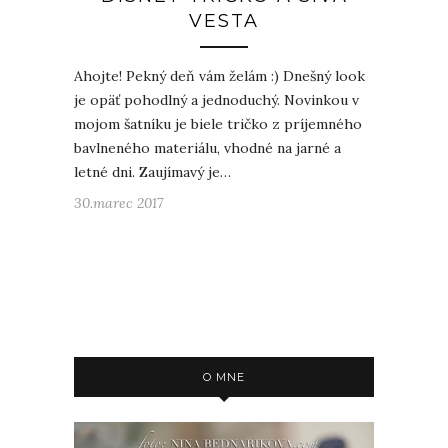
VESTA
Ahojte! Pekný deň vám želám :) Dnešný look
je opäť pohodlný a jednoduchý. Novinkou v
mojom šatníku je biele tričko z príjemného
bavlneného materiálu, vhodné na jarné a
letné dni. Zaujímavý je…
30.marec 2017
O MNE