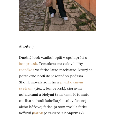
Ahojte :)
Dnešný look vznikol opäť v spolupráci s
bonprix.sk
. Tentokrát ma oslovil dlhý
trenčkot
vo farbe latte machiatto, ktorý sa
perfektne hodí do jesenného počasia.
Skombinovala som ho s
prúžkovaným
svetrom
(tiež z bonprix.sk), čiernymi
nohavicami a bielymi teniskami. K tomuto
outfitu sa hodí kabelka/batoh v čiernej
alebo béžovej farbe, ja som zvolila farbu
béžovú (
batoh
je takisto z bonprix.sk).