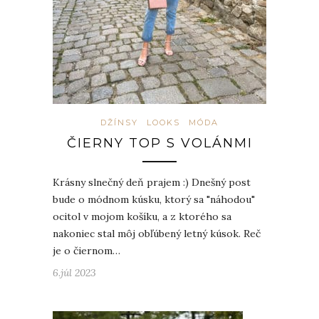
DŽÍNSY
LOOKS
MÓDA
ČIERNY TOP S VOLÁNMI
Krásny slnečný deň prajem :) Dnešný post
bude o módnom kúsku, ktorý sa "náhodou"
ocitol v mojom košíku, a z ktorého sa
nakoniec stal môj obľúbený letný kúsok. Reč
je o čiernom…
6.júl 2023