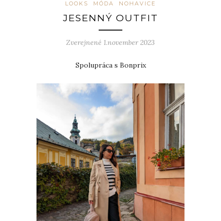
LOOKS
MÓDA
NOHAVICE
JESENNÝ OUTFIT
Zverejnené 1.november 2023
Spolupráca s Bonprix