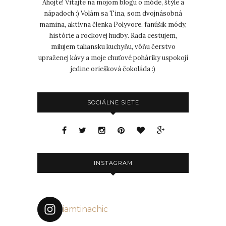
Ahojte! Vitajte na mojom blogu o móde, štýle a
nápadoch :) Volám sa Tina, som dvojnásobná
mamina, aktívna členka Polyvore, fanúšik módy,
histórie a rockovej hudby. Rada cestujem,
milujem taliansku kuchyňu, vôňu čerstvo
upraženej kávy a moje chuťové poháriky uspokojí
jedine oriešková čokoláda :)
SOCIÁLNE SIETE
INSTAGRAM
iamtinachic