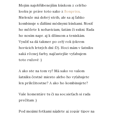
Mojim najobľúbenejším kúskom z celého
looku je práve toto sako z
Bonprixu
.
Nielenže má dobrý strih, ale sa aj ľahko
kombinuje s ďalšími módnymi kúskami. Nosiť
ho môžete k nohaviciam, šatám či sukni. Rada
ho nosím napr. aj k džínsom a teniskám.
Využiť sa dá takmer po celý rok (okrem
horúcich letných dní :D). Hoci mám v šatníku
saká rôznej farby, najčastejšie vyťahujem
toto ružové :)
A ako ste na tom vy? Má sako vo vašom
šatníku čestné miesto alebo ho vyťahujete
len príležitostne? A ako ho kombinujete?
Vaše komentáre tu či na soc.sieťach si rada
prečítam :)
Pod mojimi fotkami nájdete aj zopár tipov na