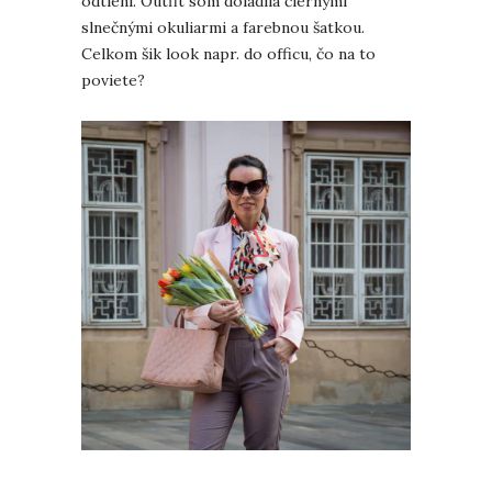
odtieni. Outfit som doladila čiernymi
slnečnými okuliarmi a farebnou šatkou.
Celkom šik look napr. do officu, čo na to
poviete?