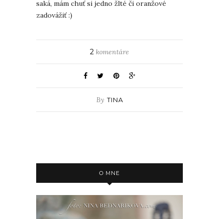
saká, mám chuť si jedno žlté či oranžové
zadovážiť :)
2
komentáre
By
TINA
O MNE