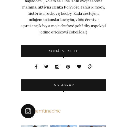
nápadoch :) Volám sa Tina, som dvojnásobná
mamina, aktívna členka Polyvore, fanúšik módy,
histórie a rockovej hudby. Rada cestujem,
milujem taliansku kuchyňu, vôňu čerstvo
upraženej kávy a moje chuťové poháriky uspokojí
jedine oriešková čokoláda :)
SOCIÁLNE SIETE
INSTAGRAM
iamtinachic