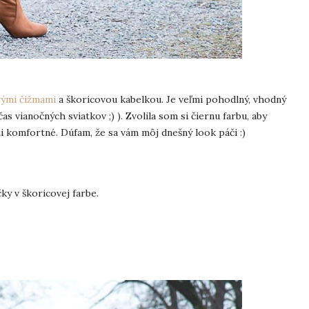
vými čižmami
a škoricovou kabelkou. Je veľmi pohodlný, vhodný
s vianočných sviatkov ;) ). Zvolila som si čiernu farbu, aby
eľmi komfortné. Dúfam, že sa vám môj dnešný look páči :)
ky v škoricovej farbe.