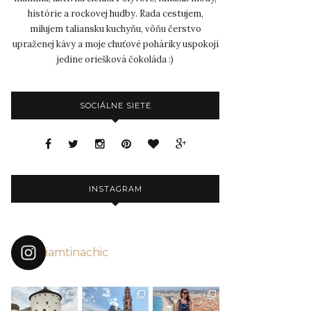
histórie a rockovej hudby. Rada cestujem,
milujem taliansku kuchyňu, vôňu čerstvo
upraženej kávy a moje chuťové poháriky uspokojí
jedine oriešková čokoláda :)
SOCIÁLNE SIETE
INSTAGRAM
iamtinachic