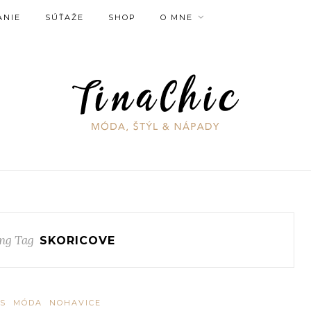
ANIE
SÚŤAŽE
SHOP
O MNE
ng Tag
SKORICOVE
S
MÓDA
NOHAVICE