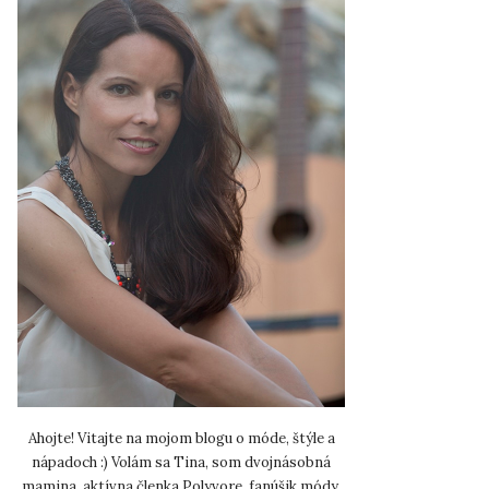
Ahojte! Vitajte na mojom blogu o móde, štýle a
nápadoch :) Volám sa Tina, som dvojnásobná
mamina, aktívna členka Polyvore, fanúšik módy,