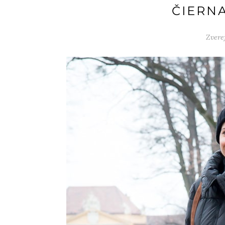
ČIERN
Zvere