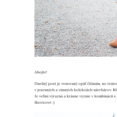
Ahojte!
Dnešný post je venovaný opäť čižmám, no tentokr
v jesenných a zimných kolekciách návrhárov. N
Je veľmi výrazná a krásne vyznie v kombinácii s
škoricové :)