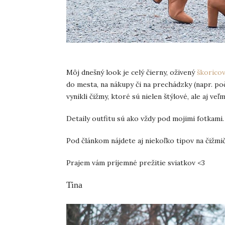
Môj dnešný look je celý čierny, oživený
škorico
do mesta, na nákupy či na prechádzky (napr. poča
vynikli čižmy, ktoré sú nielen štýlové, ale aj v
Detaily outfitu sú ako vždy pod mojimi fotkami.
Pod článkom nájdete aj niekoľko tipov na čižmič
Prajem vám príjemné prežitie sviatkov <3
Tina