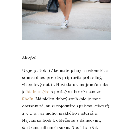
Ahojte!
Už je piatok :) Aké máte plány na víkend? Ja
som si dnes pre vás pripravila pohodlný,
víkendový outfit. Novinkou v mojom šatníku
je
biele tričko
s potlačou, ktoré mám zo
SheIn
. Má nielen dobrý strih (nie je moc
obtiahnuté, ak si objednáte správnu veľkosť)
a je z príjemného, mäkkého materiálu.
Najviac sa hodí k oblečeniu z džínsoviny,
šortkám, rifliam či sukni. Nosiť ho však