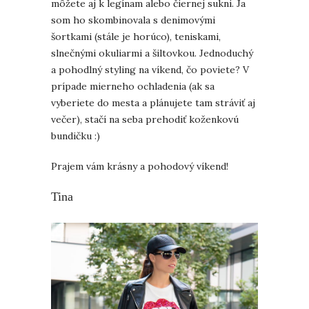
môžete aj k legínam alebo čiernej sukni. Ja
som ho skombinovala s denimovými
šortkami (stále je horúco), teniskami,
slnečnými okuliarmi a šiltovkou. Jednoduchý
a pohodlný styling na víkend, čo poviete? V
prípade mierneho ochladenia (ak sa
vyberiete do mesta a plánujete tam stráviť aj
večer), stačí na seba prehodiť koženkovú
bundičku :)
Prajem vám krásny a pohodový víkend!
Tina