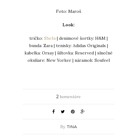
Foto: Maroš
Look:
tričko:
SheIn
| denimové šortky: H&M |
bunda: Zara | tenisky: Adidas Originals |
kabelka: Orsay | šiltovka: Reserved | slnečné
okuliare: New Yorker | náramok: Soufeel
2
komentáre
By
TINA