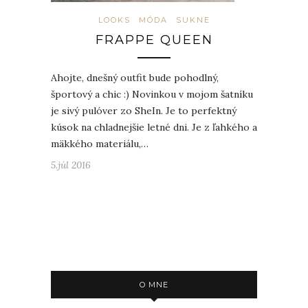
LOOKS
MÓDA
SUKNE
FRAPPE QUEEN
Ahojte, dnešný outfit bude pohodlný,
športový a chic :) Novinkou v mojom šatníku
je sivý pulóver zo SheIn. Je to perfektný
kúsok na chladnejšie letné dni. Je z ľahkého a
mäkkého materiálu,…
5.júl 2016
O MNE