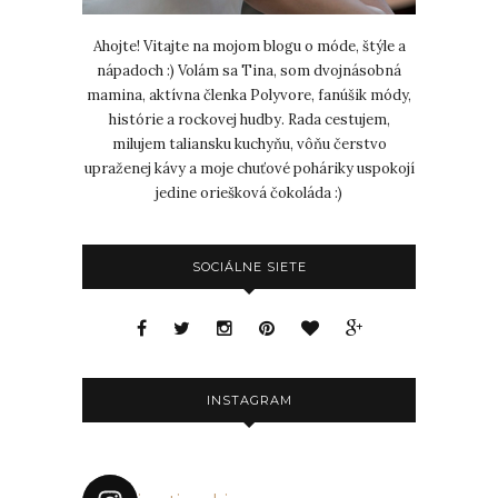
Ahojte! Vitajte na mojom blogu o móde, štýle a
nápadoch :) Volám sa Tina, som dvojnásobná
mamina, aktívna členka Polyvore, fanúšik módy,
histórie a rockovej hudby. Rada cestujem,
milujem taliansku kuchyňu, vôňu čerstvo
upraženej kávy a moje chuťové poháriky uspokojí
jedine oriešková čokoláda :)
SOCIÁLNE SIETE
INSTAGRAM