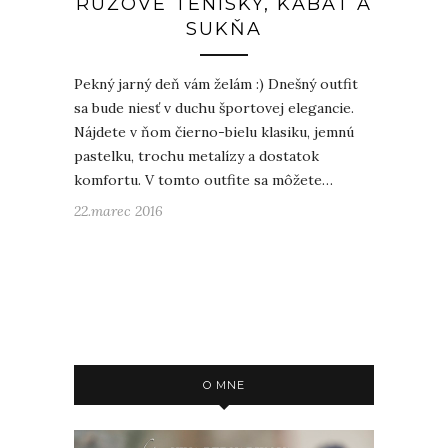
RUŽOVÉ TENISKY, KABÁT A
SUKŇA
Pekný jarný deň vám želám :) Dnešný outfit
sa bude niesť v duchu športovej elegancie.
Nájdete v ňom čierno-bielu klasiku, jemnú
pastelku, trochu metalízy a dostatok
komfortu. V tomto outfite sa môžete…
22.marec 2016
O MNE