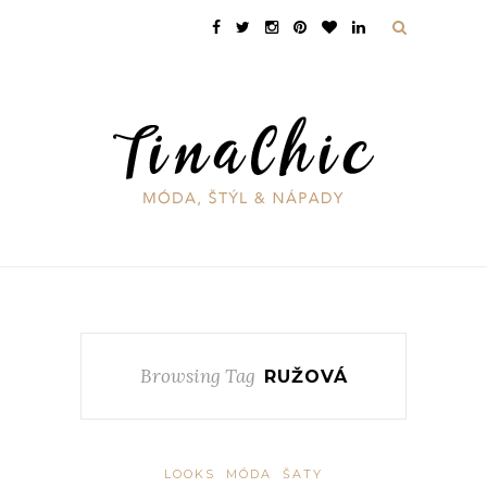
Browsing Tag
RUŽOVÁ
LOOKS
MÓDA
ŠATY