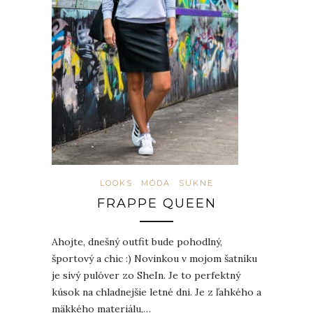
LOOKS
MÓDA
SUKNE
FRAPPE QUEEN
Ahojte, dnešný outfit bude pohodlný,
športový a chic :) Novinkou v mojom šatníku
je sivý pulóver zo SheIn. Je to perfektný
kúsok na chladnejšie letné dni. Je z ľahkého a
mäkkého materiálu,…