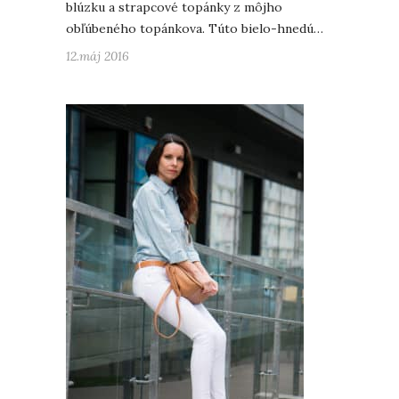
blúzku a strapcové topánky z môjho
obľúbeného topánkova. Túto bielo-hnedú…
12.máj 2016