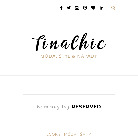
Browsing Tag
RESERVED
LOOKS
MÓDA
ŠATY