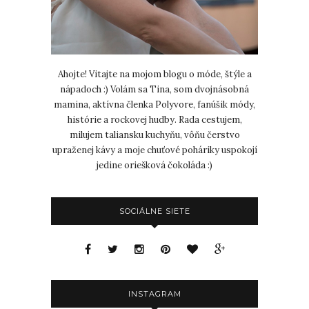
Ahojte! Vitajte na mojom blogu o móde, štýle a
nápadoch :) Volám sa Tina, som dvojnásobná
mamina, aktívna členka Polyvore, fanúšik módy,
histórie a rockovej hudby. Rada cestujem,
milujem taliansku kuchyňu, vôňu čerstvo
upraženej kávy a moje chuťové poháriky uspokojí
jedine oriešková čokoláda :)
SOCIÁLNE SIETE
INSTAGRAM