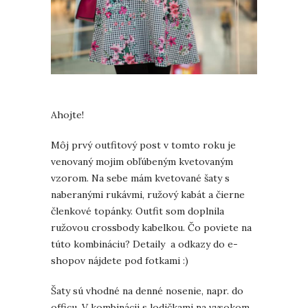
Ahojte!
Môj prvý outfitový post v tomto roku je
venovaný mojim obľúbeným kvetovaným
vzorom. Na sebe mám kvetované šaty s
naberanými rukávmi, ružový kabát a čierne
členkové topánky. Outfit som doplnila
ružovou crossbody kabelkou. Čo poviete na
túto kombináciu? Detaily a odkazy do e-
shopov nájdete pod fotkami :)
Šaty sú vhodné na denné nosenie, napr. do
officu. V kombinácii s lodičkami na vysokom