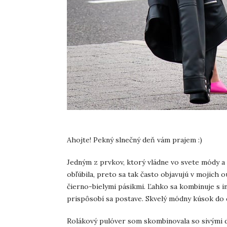
Ahojte! Pekný slnečný deň vám prajem :)
Jedným z prvkov, ktorý vládne vo svete módy a d
obľúbila, preto sa tak často objavujú v mojich
čierno-bielymi pásikmi. Ľahko sa kombinuje s 
prispôsobí sa postave. Skvelý módny kúsok do d
Rolákový pulóver som skombinovala so sivými 