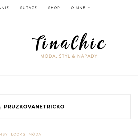
ANIE
SÚŤAŽE
SHOP
O MNE
g
PRUZKOVANETRICKO
NSY
LOOKS
MÓDA