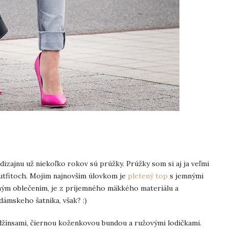
izajnu už niekoľko rokov sú prúžky. Prúžky som si aj ja veľmi
 outfitoch. Mojim najnovším úlovkom je
pletený top
s jemnými
iným oblečením, je z príjemného mäkkého materiálu a
ámskeho šatníka, však? :)
džínsami, čiernou koženkovou bundou a ružovými lodičkami.