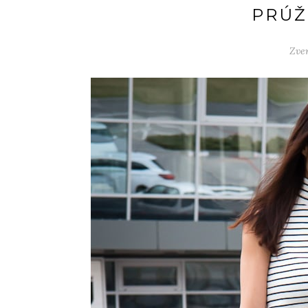
PRÚŽ
Zver