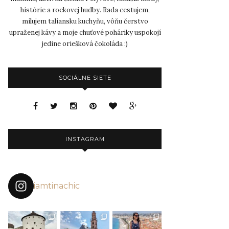
histórie a rockovej hudby. Rada cestujem,
milujem taliansku kuchyňu, vôňu čerstvo
upraženej kávy a moje chuťové poháriky uspokojí
jedine oriešková čokoláda :)
SOCIÁLNE SIETE
INSTAGRAM
iamtinachic