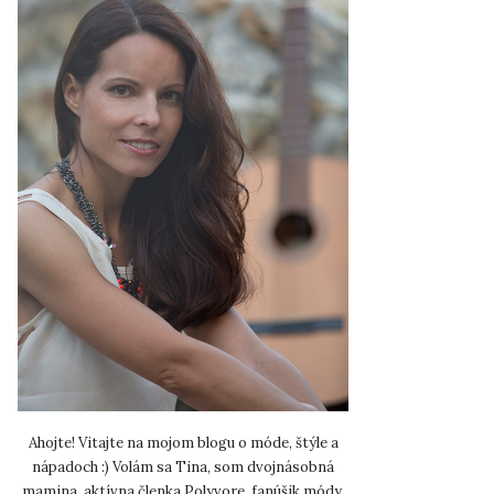
Ahojte! Vitajte na mojom blogu o móde, štýle a
nápadoch :) Volám sa Tina, som dvojnásobná
mamina, aktívna členka Polyvore, fanúšik módy,