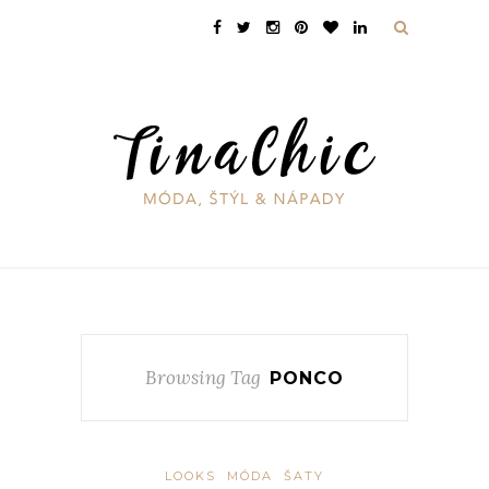
Browsing Tag
PONCO
LOOKS
MÓDA
ŠATY