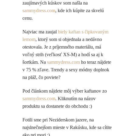
zaujímavých kúskov som našla na
sammydress.com
, kde ich kúpite za skvelú
cenu.
Najviac ma zaujal
biely kaftan s čipkovaným
lemom
, ktorý som si objednala a nedávno
otestovala. Je z príjemného materiálu, má
voľný strih (veľkosť XS-M) a hodí sa aj k
šortkám. Na
sammydress.com
ho teraz nájdete
v 75 % zľave. Trendy a sexy módny doplnok
na pláž, čo poviete?
Pod článkom nájdete môj výber kaftanov zo
sammydress.com
. Kliknutím na názov
produktu sa dostanete do obchodu :)
Fotili sme pri Neziderskom jazere, na
najslnečnejšom mieste v Rakúsku, kde sa cítite
ako pri mori :)