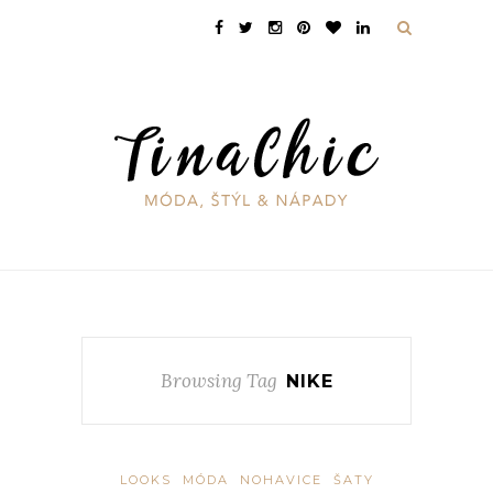
Browsing Tag
NIKE
LOOKS
MÓDA
NOHAVICE
ŠATY