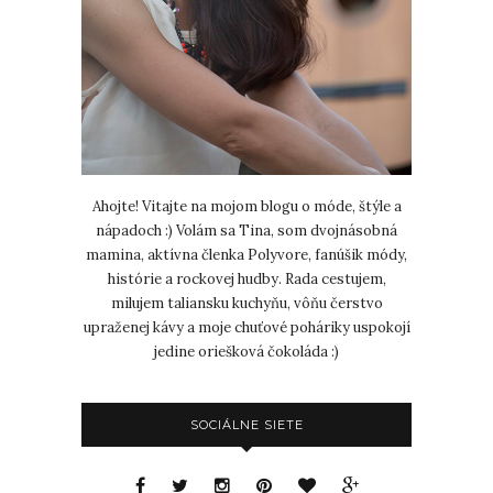
Ahojte! Vitajte na mojom blogu o móde, štýle a
nápadoch :) Volám sa Tina, som dvojnásobná
mamina, aktívna členka Polyvore, fanúšik módy,
histórie a rockovej hudby. Rada cestujem,
milujem taliansku kuchyňu, vôňu čerstvo
upraženej kávy a moje chuťové poháriky uspokojí
jedine oriešková čokoláda :)
SOCIÁLNE SIETE