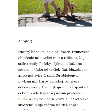
Ahojte :)
Dnešný článok bude o prúžkoch. Pruhované
oblečenie mám veľmi rada a teším sa, že je
stále trendy. Prúžky nájdete na každom
módnom kúsku od tričiek, šiat, blúzok, sukní
až po nohavice či saká. Sú obľúbeným
prvkom návrhárov dámskej, pánskej i
detskej módy. A nechýbajú ani na topánkach
či kabelkách. Najradšej nosím pruhované
tričko
a
šaty
zo SheIn, ktoré sú na leto ako
stvorené. Moja dcérka má tiež zopár