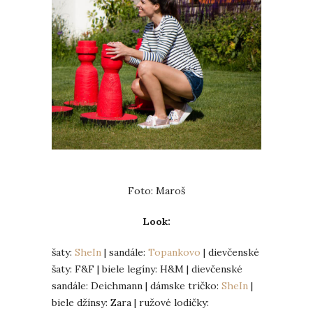
Foto: Maroš
Look:
šaty:
SheIn
| sandále:
Topankovo
| dievčenské
šaty: F&F | biele legíny: H&M | dievčenské
sandále: Deichmann | dámske tričko:
SheIn
|
biele džínsy: Zara | ružové lodičky: