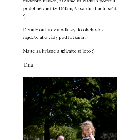
takýchto kúskov, tak sme sa zladili a pofotili
podobné outfity. Dúfam, ža sa vám budú páčiť
:)
Detaily outfitov a odkazy do obchodov
nájdete ako vždy pod fotkami ;)
Majte sa krásne a užívajte si leto :)
Tina