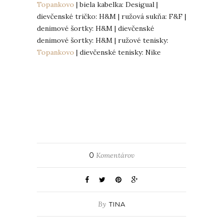
Topankovo
| biela kabelka: Desigual |
dievčenské tričko: H&M | ružová sukňa: F&F |
denimové šortky: H&M | dievčenské
denimové šortky: H&M | ružové tenisky:
Topankovo
| dievčenské tenisky: Nike
0
Komentárov
By
TINA