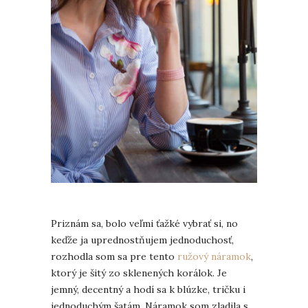
Priznám sa, bolo veľmi ťažké vybrať si, no
keďže ja uprednostňujem jednoduchosť,
rozhodla som sa pre tento
ružový náramok
,
ktorý je šitý zo sklenených korálok. Je
jemný, decentný a hodí sa k blúzke, tričku i
jednoduchým šatám. Náramok som zladila s