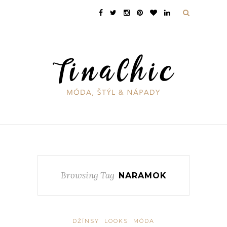
Browsing Tag
NARAMOK
DŽÍNSY
LOOKS
MÓDA