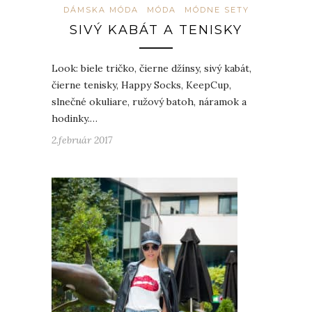
DÁMSKA MÓDA
MÓDA
MÓDNE SETY
SIVÝ KABÁT A TENISKY
Look: biele tričko, čierne džínsy, sivý kabát,
čierne tenisky, Happy Socks, KeepCup,
slnečné okuliare, ružový batoh, náramok a
hodinky.…
2.február 2017