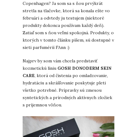
Copenhagen? Ja som sa s ňou prvýkrát
stretla na tlačovke, ktorá sa konala ešte vo
februári a odvtedy ju testujem (niektoré
produkty dokonca používam každý deň).
Zatiaľ som s ňou veľmi spokojná. Produkty, o
ktorých v tomto článku píšem, sú dostupné v
sieti parfumérií FAnn :)
Najprv by som vám chcela predstaviť
kozmetickú líniu
GOSH DONODERM SKIN
CARE
, ktorá od čistenia po omladzovanie,
hydratáciu a skrášľovanie poskytuje pleti
všetko potrebné. Prípravky sú zmesou
syntetických a prírodných aktívnych zložiek
s príjemnou vôňou.