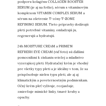
podporu kolagénu COLLAGEN BOOSTER
SERUM (je aj na fotke), sérum s vitamínovým
komplexom VITAMIN COMPLEX SERUM a
sérum na ošetrenie T-zóny T-ZONE
REFINING SERUM. Tieto prípravky dodávajú
pleti potrebné vitamíny, omladzujú ju,
regenerujú a hydratujú.
24h MOISTURE CREAM a PRIME’N
REFRESH EYE CREAM (viď foto) sú ďalšími
pomocníkmi k získaniu sviežej a mladistvo
vyzerajúcej pleti. Hydratačný krém je vhodný
pre všetky typy pleti a je ideálny v tom, že sa
prispôsobuje nielen typu pleti, ale aj aj
klimatickým a poveternostným podmienkam.
Očný krém pleť vyživuje, rozjasňuje,
zmierňuje mimické linky, tmavé kruhy a
opuchy.