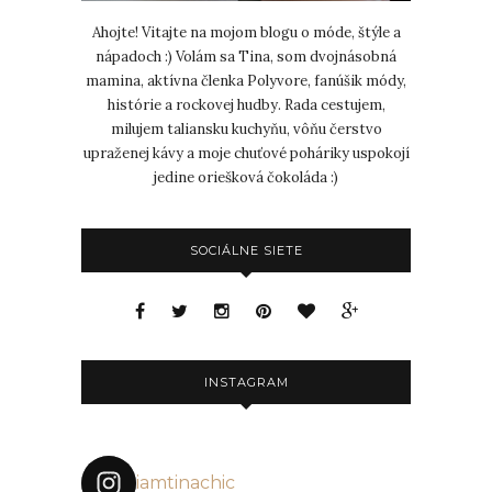
Ahojte! Vitajte na mojom blogu o móde, štýle a
nápadoch :) Volám sa Tina, som dvojnásobná
mamina, aktívna členka Polyvore, fanúšik módy,
histórie a rockovej hudby. Rada cestujem,
milujem taliansku kuchyňu, vôňu čerstvo
upraženej kávy a moje chuťové poháriky uspokojí
jedine oriešková čokoláda :)
SOCIÁLNE SIETE
INSTAGRAM
iamtinachic