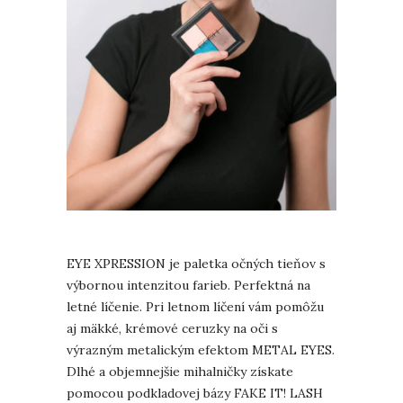
EYE XPRESSION je paletka očných tieňov s
výbornou intenzitou farieb. Perfektná na
letné líčenie. Pri letnom líčení vám pomôžu
aj mäkké, krémové ceruzky na oči s
výrazným metalickým efektom METAL EYES.
Dlhé a objemnejšie mihalničky získate
pomocou podkladovej bázy FAKE IT! LASH