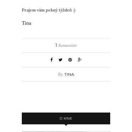
Prajem vám pekný týždeň :)
Tina
1
Komentár
By
TINA
O MNE