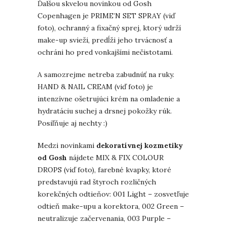
Ďalšou skvelou novinkou od Gosh
Copenhagen je PRIME’N SET SPRAY (viď
foto), ochranný a fixačný sprej, ktorý udrží
make-up svieži, predĺži jeho trvácnosť a
ochráni ho pred vonkajšími nečistotami.
A samozrejme netreba zabudnúť na ruky.
HAND & NAIL CREAM (viď foto) je
intenzívne ošetrujúci krém na omladenie a
hydratáciu suchej a drsnej pokožky rúk.
Posiľňuje aj nechty :)
Medzi novinkami
dekoratívnej kozmetiky
od Gosh
nájdete MIX & FIX COLOUR
DROPS (viď foto), farebné kvapky, ktoré
predstavujú rad štyroch rozličných
korekčných odtieňov: 001 Light – zosvetľuje
odtieň make-upu a korektora, 002 Green –
neutralizuje začervenania, 003 Purple –