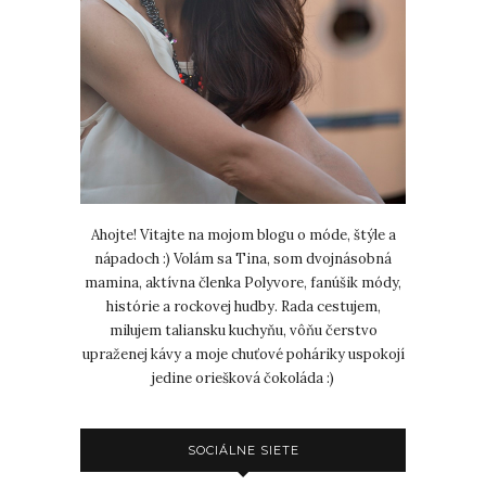
Ahojte! Vitajte na mojom blogu o móde, štýle a
nápadoch :) Volám sa Tina, som dvojnásobná
mamina, aktívna členka Polyvore, fanúšik módy,
histórie a rockovej hudby. Rada cestujem,
milujem taliansku kuchyňu, vôňu čerstvo
upraženej kávy a moje chuťové poháriky uspokojí
jedine oriešková čokoláda :)
SOCIÁLNE SIETE