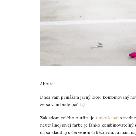
Ahojte!
Dnes vám prinášam jarný look, kombinovaný neut
že sa vám bude páčiť :)
Základom celého outfitu je
tenký kabát
strednej
neutrálnej sivej farbe je ľahko kombinovateľný s
dá sa zladiť aj s červenou či béžovou. Ja mám n