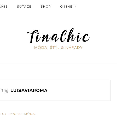
ANIE
SÚŤAŽE
SHOP
O MNE
 Tag
LUISAVIAROMA
NSY
LOOKS
MÓDA