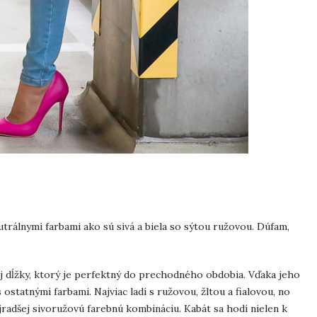
rálnymi farbami ako sú sivá a biela so sýtou ružovou. Dúfam,
 dĺžky, ktorý je perfektný do prechodného obdobia. Vďaka jeho
 ostatnými farbami. Najviac ladí s ružovou, žltou a fialovou, no
ajradšej sivoružovú farebnú kombináciu. Kabát sa hodí nielen k