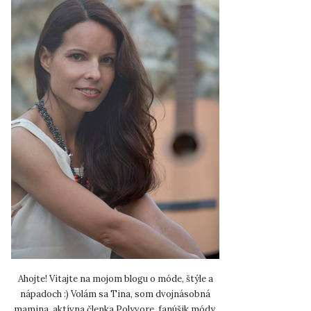
Ahojte! Vitajte na mojom blogu o móde, štýle a
nápadoch :) Volám sa Tina, som dvojnásobná
mamina, aktívna členka Polyvore, fanúšik módy,