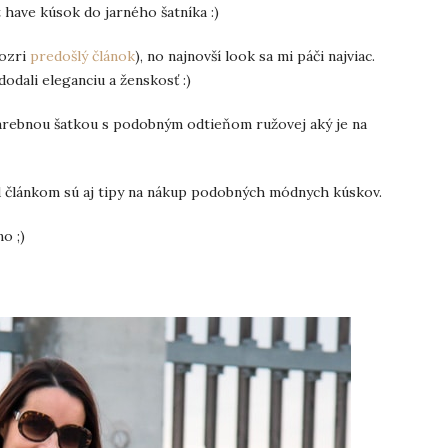
t have kúsok do jarného šatníka :)
pozri
predošlý článok
), no najnovší look sa mi páči najviac.
odali eleganciu a ženskosť :)
t farebnou šatkou s podobným odtieňom ružovej aký je na
od článkom sú aj tipy na nákup podobných módnych kúskov.
o ;)