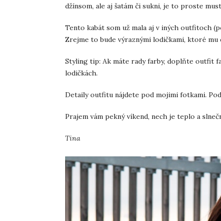
džínsom, ale aj šatám či sukni, je to proste mus
Tento kabát som už mala aj v iných outfitoch (
Zrejme to bude výraznými lodičkami, ktoré mu d
Styling tip: Ak máte rady farby, doplňte outfi
lodičkách.
Detaily outfitu nájdete pod mojimi fotkami. P
Prajem vám pekný víkend, nech je teplo a slnečn
Tina