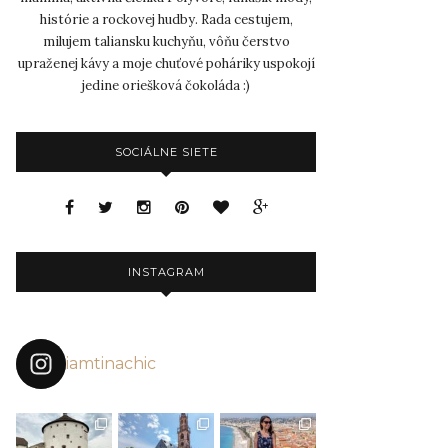
histórie a rockovej hudby. Rada cestujem,
milujem taliansku kuchyňu, vôňu čerstvo
upraženej kávy a moje chuťové poháriky uspokojí
jedine oriešková čokoláda :)
SOCIÁLNE SIETE
INSTAGRAM
iamtinachic