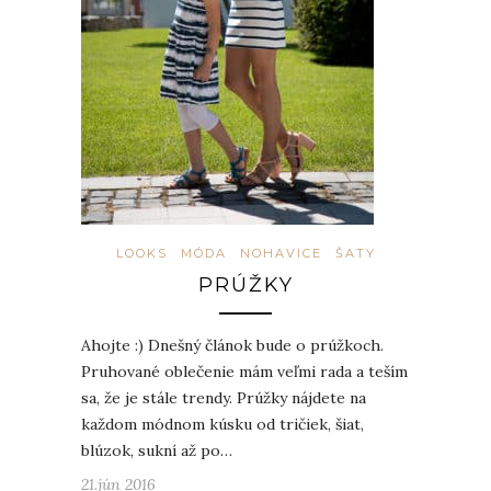
LOOKS
MÓDA
NOHAVICE
ŠATY
PRÚŽKY
Ahojte :) Dnešný článok bude o prúžkoch.
Pruhované oblečenie mám veľmi rada a teším
sa, že je stále trendy. Prúžky nájdete na
každom módnom kúsku od tričiek, šiat,
blúzok, sukní až po…
21.jún 2016