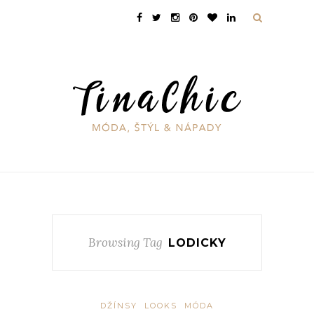
Browsing Tag
LODICKY
DŽÍNSY
LOOKS
MÓDA