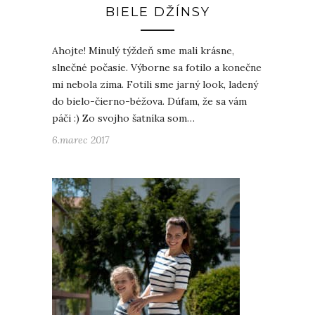
BIELE DŽÍNSY
Ahojte! Minulý týždeň sme mali krásne,
slnečné počasie. Výborne sa fotilo a konečne
mi nebola zima. Fotili sme jarný look, ladený
do bielo-čierno-béžova. Dúfam, že sa vám
páči :) Zo svojho šatníka som…
6.marec 2017