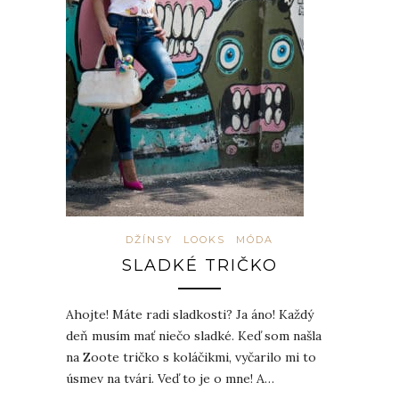
DŽÍNSY
LOOKS
MÓDA
SLADKÉ TRIČKO
Ahojte! Máte radi sladkosti? Ja áno! Každý
deň musím mať niečo sladké. Keď som našla
na Zoote tričko s koláčikmi, vyčarilo mi to
úsmev na tvári. Veď to je o mne! A…