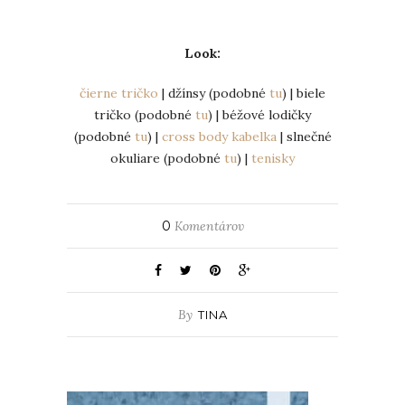
Look:
čierne tričko
| džínsy (podobné
tu
) | biele
tričko (podobné
tu
) | béžové lodičky
(podobné
tu
) |
cross body kabelka
| slnečné
okuliare (podobné
tu
) |
tenisky
0
Komentárov
By
TINA