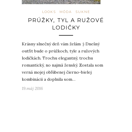
LOOKS
MÓDA
SUKNE
PRÚŽKY, TYL A RUŽOVÉ
LODIČKY
Krásny slnečný deň vám želám :) Dnešný
outfit bude o prúžkoch, tyle a ružových
lodičkách. Trochu elegantný, trochu
romantický, no najmä ženský. Zostala som
verná mojej obľúbenej čierno-bielej
kombinácii a doplnila som…
19.máj 2016