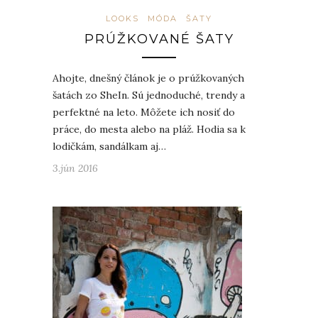
LOOKS
MÓDA
ŠATY
PRÚŽKOVANÉ ŠATY
Ahojte, dnešný článok je o prúžkovaných
šatách zo SheIn. Sú jednoduché, trendy a
perfektné na leto. Môžete ich nosiť do
práce, do mesta alebo na pláž. Hodia sa k
lodičkám, sandálkam aj…
3.jún 2016