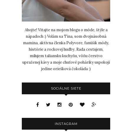
Ahojte! Vitajte na mojom blogu o móde, štýle a
nápadoch :) Volám sa Tina, som dvojnásobná
mamina, aktívna členka Polyvore, fanúšik módy,
histórie a rockovej hudby. Rada cestujem,
milujem taliansku kuchyňu, vôňu čerstvo
upraženej kávy a moje chuťové poháriky uspokojí
jedine oriešková čokoláda :)
SOCIÁLNE SIETE
INSTAGRAM