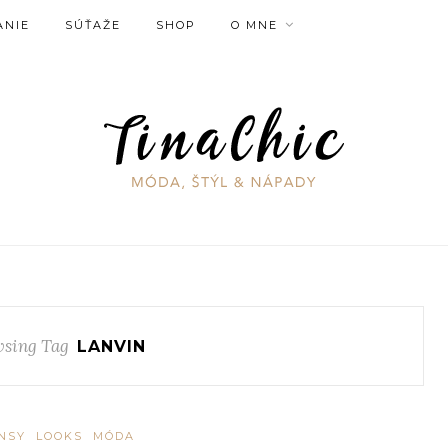
ANIE
SÚŤAŽE
SHOP
O MNE
sing Tag
LANVIN
NSY
LOOKS
MÓDA