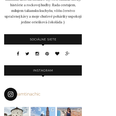
histórie a rockovej hudby. Rada cestujem,
milujem taliansku kuchyňu, vôňu čerstvo
upraženej kávy a moje chuťové poháriky uspokojí
jedine oriešková čokoláda :)
SOCIÁLNE SIETE
INSTAGRAM
iamtinachic