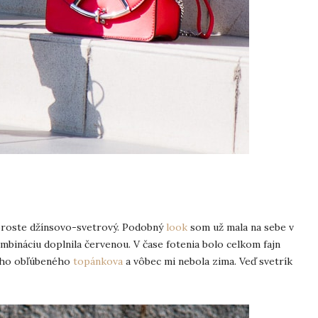
o proste džínsovo-svetrový. Podobný
look
som už mala na sebe v
bináciu doplnila červenou. V čase fotenia bolo celkom fajn
ôjho obľúbeného
topánkova
a vôbec mi nebola zima. Veď svetrík