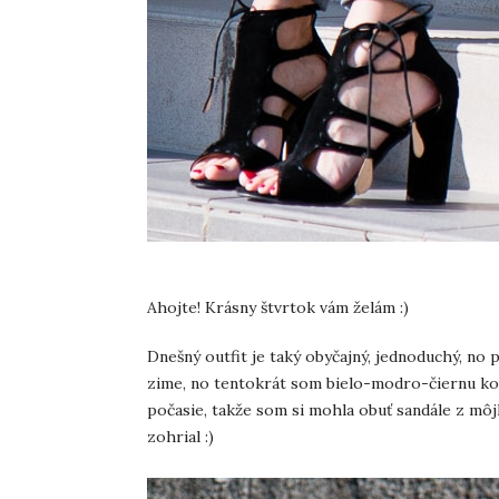
Ahojte! Krásny štvrtok vám želám :)
Dnešný outfit je taký obyčajný, jednoduchý, n
zime, no tentokrát som bielo-modro-čiernu kom
počasie, takže som si mohla obuť sandále z m
zohrial :)