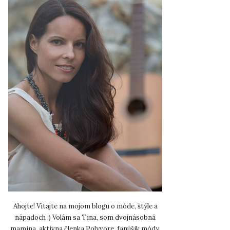
Ahojte! Vitajte na mojom blogu o móde, štýle a
nápadoch :) Volám sa Tina, som dvojnásobná
mamina, aktívna členka Polyvore, fanúšik módy,