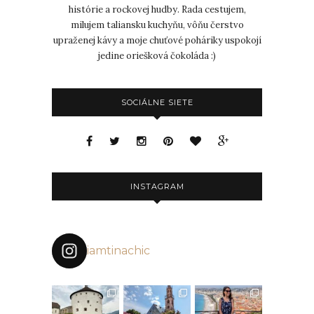
histórie a rockovej hudby. Rada cestujem,
milujem taliansku kuchyňu, vôňu čerstvo
upraženej kávy a moje chuťové poháriky uspokojí
jedine oriešková čokoláda :)
SOCIÁLNE SIETE
INSTAGRAM
iamtinachic