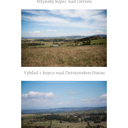
Mlynský kopec nad Detvou
Výhľad z kopca nad Detvianskou Hutou