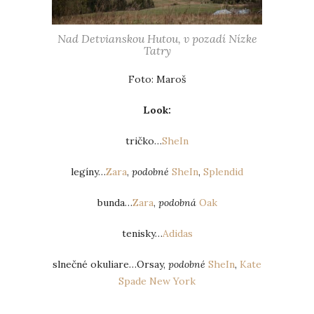
Nad Detvianskou Hutou, v pozadí Nízke
Tatry
Foto: Maroš
Look:
tričko…
SheIn
legíny…
Zara
,
podobné
SheIn
,
Splendid
bunda…
Zara
,
podobná
Oak
tenisky…
Adidas
slnečné okuliare…Orsay,
podobné
SheIn
,
Kate
Spade New York