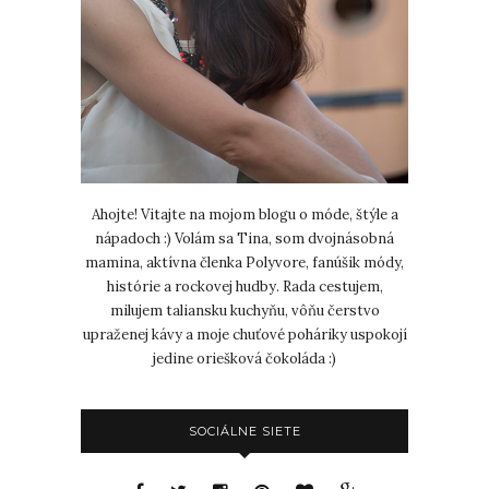
Ahojte! Vitajte na mojom blogu o móde, štýle a
nápadoch :) Volám sa Tina, som dvojnásobná
mamina, aktívna členka Polyvore, fanúšik módy,
histórie a rockovej hudby. Rada cestujem,
milujem taliansku kuchyňu, vôňu čerstvo
upraženej kávy a moje chuťové poháriky uspokojí
jedine oriešková čokoláda :)
SOCIÁLNE SIETE