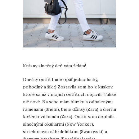
Krásny slnečný deň vám želám!
Dnešný outfit bude opäť jednoduchý,
pohodlný a šik :) Zostavila som ho z kúskov,
ktoré sa už v mojich outfitoch objavili. Takže
nič nové. Na sebe mám blúzku s odhalenými
ramenami (SheIn), biele džínsy (Zara) a čiernu
koženkovú bundu (Zara). Outfit som doplnila
slnečnými okuliarmi (New Yorker),
strieborným náhrdelníkom (Swarovski) a
čiernym batohom (RoseWholesale).