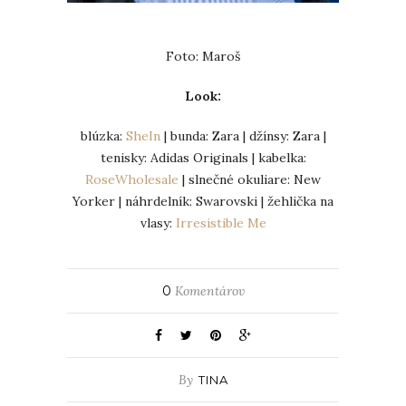
Foto: Maroš
Look:
blúzka:
SheIn
| bunda: Zara | džínsy: Zara |
tenisky: Adidas Originals | kabelka:
RoseWholesale
| slnečné okuliare: New
Yorker | náhrdelník: Swarovski | žehlička na
vlasy:
Irresistible Me
0
Komentárov
By
TINA