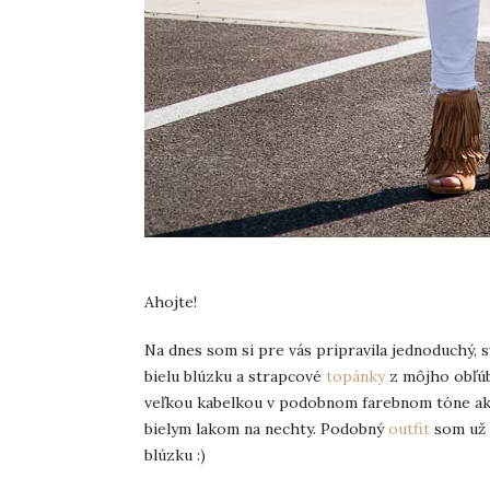
Ahojte!
Na dnes som si pre vás pripravila jednoduchý, sv
bielu blúzku a strapcové
topánky
z môjho obľ
veľkou kabelkou v podobnom farebnom tóne ako 
bielym lakom na nechty. Podobný
outfit
som už 
blúzku :)