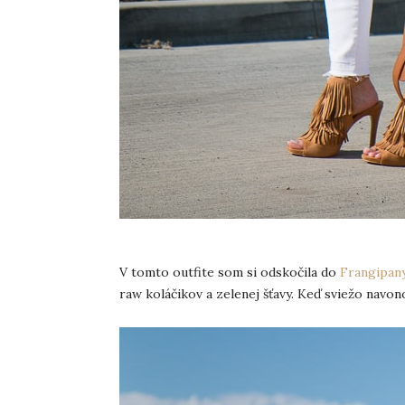
V tomto outfite som si odskočila do
Frangipany
raw koláčikov a zelenej šťavy. Keď sviežo navonok