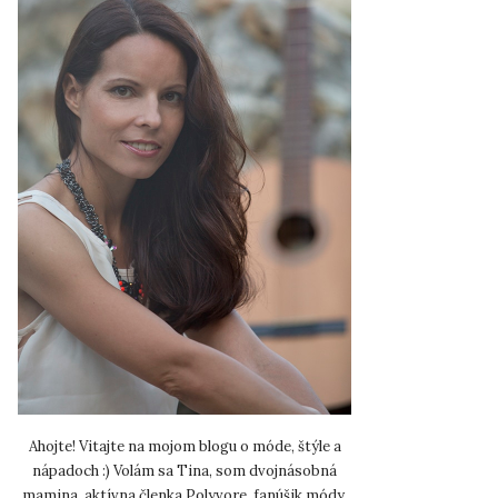
Ahojte! Vitajte na mojom blogu o móde, štýle a
nápadoch :) Volám sa Tina, som dvojnásobná
mamina, aktívna členka Polyvore, fanúšik módy,