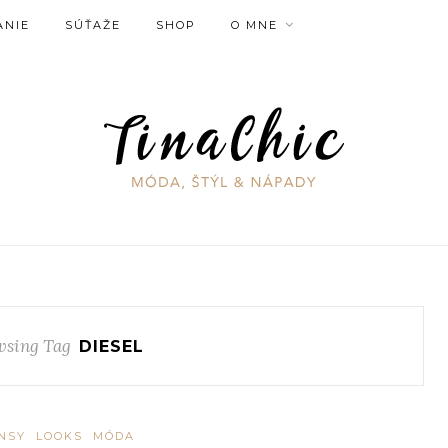
ANIE
SÚŤAŽE
SHOP
O MNE
sing Tag
DIESEL
NSY
LOOKS
MÓDA