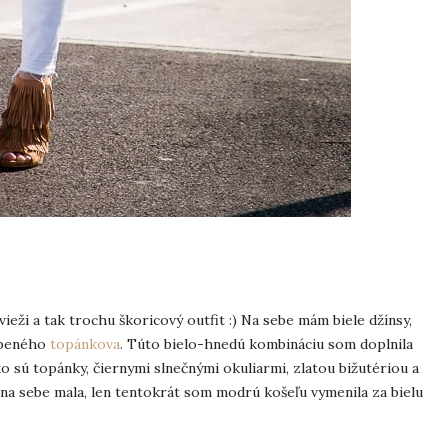
ieži a tak trochu škoricový outfit :) Na sebe mám biele džínsy,
úbeného
topánkova
. Túto bielo-hnedú kombináciu som doplnila
sú topánky, čiernymi slnečnými okuliarmi, zlatou bižutériou a
na sebe mala, len tentokrát som modrú košeľu vymenila za bielu