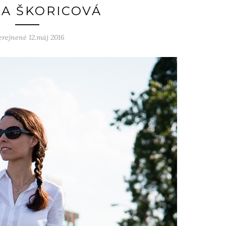
 A ŠKORICOVÁ
erejnené 12.máj 2016