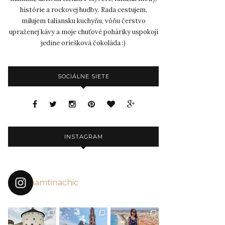
histórie a rockovej hudby. Rada cestujem,
milujem taliansku kuchyňu, vôňu čerstvo
upraženej kávy a moje chuťové poháriky uspokojí
jedine oriešková čokoláda :)
SOCIÁLNE SIETE
INSTAGRAM
iamtinachic