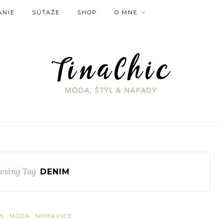
ANIE
SÚŤAŽE
SHOP
O MNE
wsing Tag
DENIM
S
MÓDA
NOHAVICE