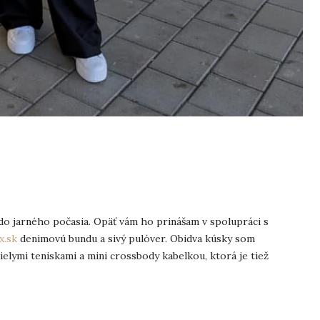
do jarného počasia. Opäť vám ho prinášam v spolupráci s
x.sk
denimovú bundu a sivý pulóver. Obidva kúsky som
elymi teniskami a mini crossbody kabelkou, ktorá je tiež