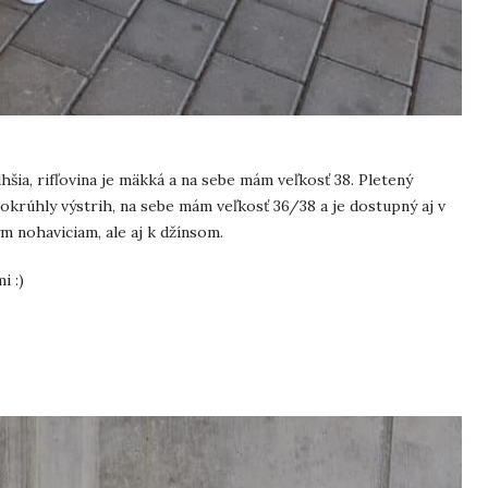
hšia, rifľovina je mäkká a na sebe mám veľkosť 38. Pletený
a okrúhly výstrih, na sebe mám veľkosť 36/38 a je dostupný aj v
ým nohaviciam, ale aj k džínsom.
i :)