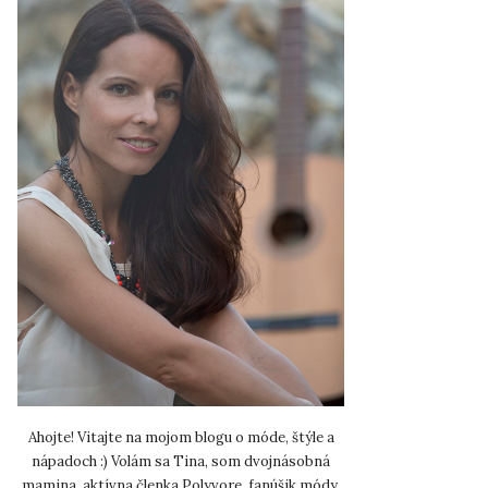
Ahojte! Vitajte na mojom blogu o móde, štýle a
nápadoch :) Volám sa Tina, som dvojnásobná
mamina, aktívna členka Polyvore, fanúšik módy,