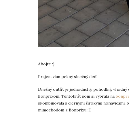
Ahojte :)
Prajem vám pekný slnečný deň!
Dnešný outfit je jednoduchý, pohodlný, vhodný 
Bonprixom. Tentokrát som si vybrala na
bonpri
skombinovala s čiernymi širokými nohavicami, bi
mimochodom z Bonprixu :D