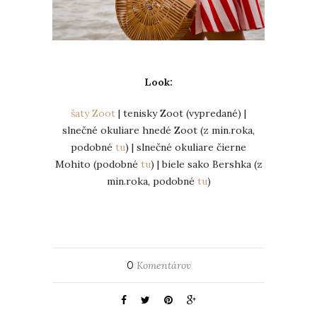
Look:
šaty Zoot
| tenisky Zoot (vypredané) |
slnečné okuliare hnedé Zoot (z min.roka,
podobné
tu
) | slnečné okuliare čierne
Mohito (podobné
tu
) | biele sako Bershka (z
min.roka, podobné
tu
)
0
Komentárov