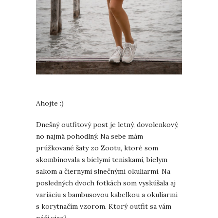
Ahojte :)
Dnešný outfitový post je letný, dovolenkový,
no najmä pohodlný. Na sebe mám
prúžkované šaty zo Zootu, ktoré som
skombinovala s bielymi teniskami, bielym
sakom a čiernymi slnečnými okuliarmi. Na
posledných dvoch fotkách som vyskúšala aj
variáciu s bambusovou kabelkou a okuliarmi
s korytnačím vzorom. Ktorý outfit sa vám
páči viac?