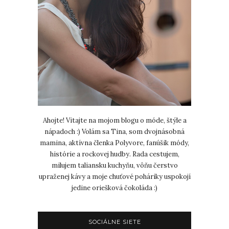
Ahojte! Vitajte na mojom blogu o móde, štýle a
nápadoch :) Volám sa Tina, som dvojnásobná
mamina, aktívna členka Polyvore, fanúšik módy,
histórie a rockovej hudby. Rada cestujem,
milujem taliansku kuchyňu, vôňu čerstvo
upraženej kávy a moje chuťové poháriky uspokojí
jedine oriešková čokoláda :)
SOCIÁLNE SIETE