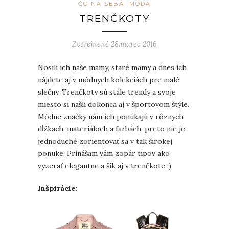
ČO NA SEBA
MÓDA
TRENČKOTY
Zverejnené 28.marec 2016
Nosili ich naše mamy, staré mamy a dnes ich
nájdete aj v módnych kolekciách pre malé
slečny. Trenčkoty sú stále trendy a svoje
miesto si našli dokonca aj v športovom štýle.
Módne značky nám ich ponúkajú v rôznych
dĺžkach, materiáloch a farbách, preto nie je
jednoduché zorientovať sa v tak širokej
ponuke. Prinášam vám zopár tipov ako
vyzerať elegantne a šik aj v trenčkote :)
Inšpirácie: