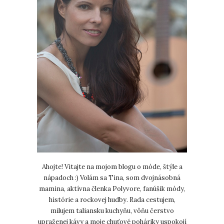
Ahojte! Vitajte na mojom blogu o móde, štýle a
nápadoch :) Volám sa Tina, som dvojnásobná
mamina, aktívna členka Polyvore, fanúšik módy,
histórie a rockovej hudby. Rada cestujem,
milujem taliansku kuchyňu, vôňu čerstvo
upraženej kávy a moje chuťové poháriky uspokojí