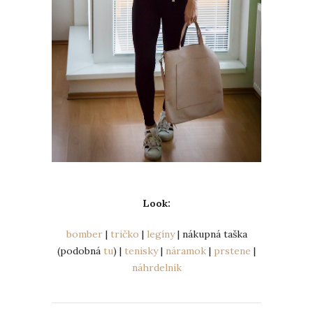
Look:
bomber
|
tričko
|
legíny
| nákupná taška
(podobná
tu
) |
tenisky
|
náramok
|
prstene
|
náhrdelník