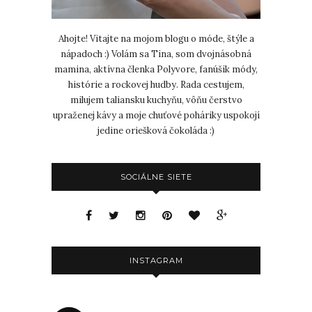
Ahojte! Vitajte na mojom blogu o móde, štýle a
nápadoch :) Volám sa Tina, som dvojnásobná
mamina, aktívna členka Polyvore, fanúšik módy,
histórie a rockovej hudby. Rada cestujem,
milujem taliansku kuchyňu, vôňu čerstvo
upraženej kávy a moje chuťové poháriky uspokojí
jedine oriešková čokoláda :)
SOCIÁLNE SIETE
INSTAGRAM