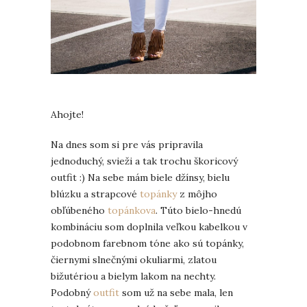
Ahojte!
Na dnes som si pre vás pripravila
jednoduchý, svieži a tak trochu škoricový
outfit :) Na sebe mám biele džínsy, bielu
blúzku a strapcové
topánky
z môjho
obľúbeného
topánkova
. Túto bielo-hnedú
kombináciu som doplnila veľkou kabelkou v
podobnom farebnom tóne ako sú topánky,
čiernymi slnečnými okuliarmi, zlatou
bižutériou a bielym lakom na nechty.
Podobný
outfit
som už na sebe mala, len