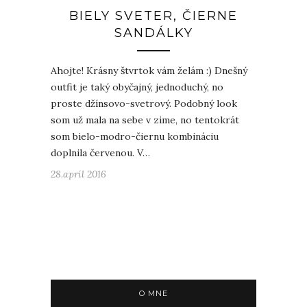
BIELY SVETER, ČIERNE
SANDÁLKY
Ahojte! Krásny štvrtok vám želám :) Dnešný
outfit je taký obyčajný, jednoduchý, no
proste džínsovo-svetrový. Podobný look
som už mala na sebe v zime, no tentokrát
som bielo-modro-čiernu kombináciu
doplnila červenou. V…
28.apríl 2016
O MNE