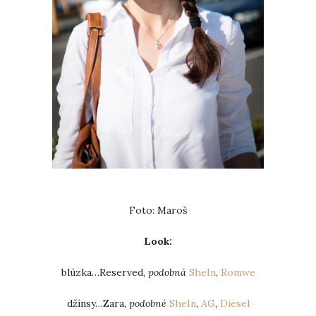
Foto: Maroš
Look:
blúzka…Reserved,
podobná
SheIn
,
Romwe
džínsy…Zara,
podobné
SheIn
,
AG
,
Diesel