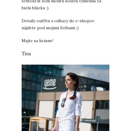
tentokrát som modrú košeľu vymenila za
bielu blúzku :)
Detaily outfitu a odkazy do e-shopov
nájdete pod mojimi fotkami ;)
Majte sa krásne!
Tina