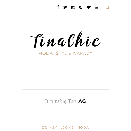
Browsing Tag
AG
DŽÍNSY
LOOKS
MÓDA