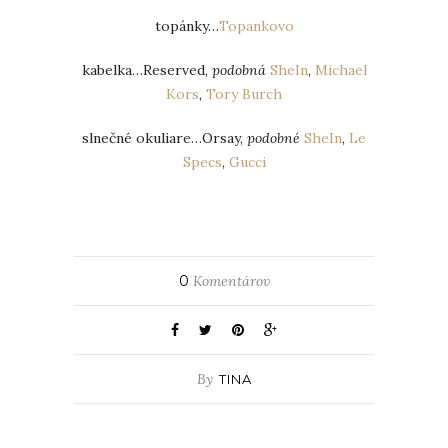
topánky…
Topankovo
kabelka…Reserved,
podobná
SheIn
,
Michael
Kors
,
Tory Burch
slnečné okuliare…Orsay,
podobné
SheIn
,
Le
Specs
,
Gucci
0
Komentárov
By
TINA